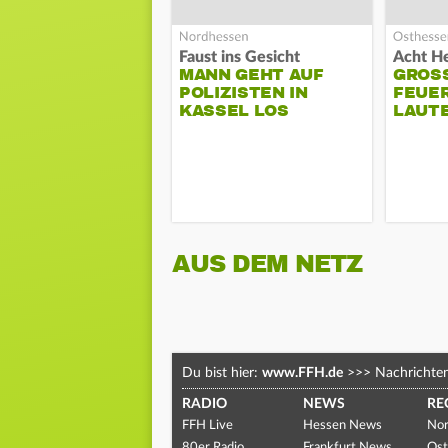
Faust ins Gesicht
MANN GEHT AUF
GROSS
POLIZISTEN IN
EUERW
KASSEL LOS
AUTE
AUS DEM NETZ
Du bist hier:
www.FFH.de
>>>
Nachrichte
RADIO
NEWS
RE
FFH Live
Hessen News
Nor
80er Radio
Frankfurt News
Ost