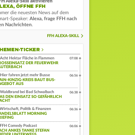
FH Alexa-Skill aktivieren
LEXA, ÖFFNE FFH
mmer die neuesten News auf dem
mart-Speaker:
Alexa, frage FFH nach
en Nachrichten
.
FFH ALEXA-SKILL
HEMEN-TICKER
Acht Hektar Fläche in Flammen
07:08
ROSSEINSATZ DER FEUERWEHR L
UTERBACH
Hier fahren jetzt mehr Busse
06:56
AIN-KINZIG-KREIS BAUT BUS-
NGEBOT AUS
Waldbrand bei Bad Schwalbach
06:38
AS DEN EINSATZ SO GEFÄHRLICH
ACHT
Wirtschaft, Politik & Finanzen
06:36
ANDELSBLATT MORNING
RIEFING
FFH Comedy Podcast
06:06
ACH ANKES TANKE STEFAN
IEDER UNTERWEGS