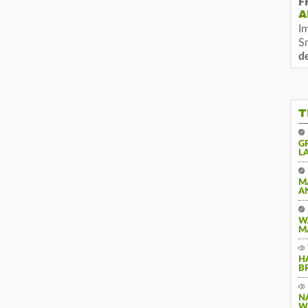
F
A
I
S
d
T
G
A
M
A
W
M
H
B
N
W