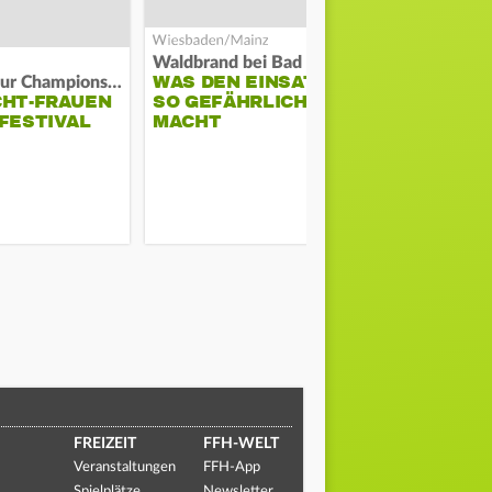
Waldbrand bei Bad Schwalbach
Feuer in Ma
WAS DEN EINSATZ
PASSANTE
Auf Weg zur Champions League
CHT-FRAUEN
SO GEFÄHRLICH
MANN VOR
FESTIVAL
MACHT
WOHNUNG
FREIZEIT
FFH-WELT
Veranstaltungen
FFH-App
Spielplätze
Newsletter