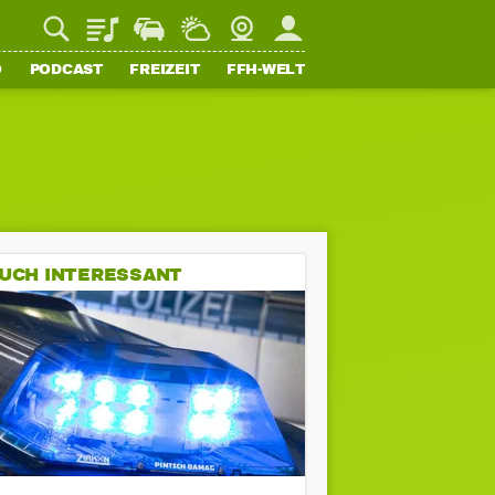
Playlist
Staupilot
Wetter
Webcam
Mein FFH
O
PODCAST
FREIZEIT
FFH-WELT
UCH INTERESSANT