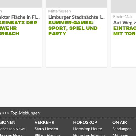
Acht Hektar Fläche in Flammen
Limburger Stadtnächte im Sand
EINSATZ DER F
SUMMER-GAMES:
EHR L
SPORT, SPIEL UND
EINTRA
RBACH
PARTY
MIT TOR
n
>>>
Top-Meldungen
GIONEN
VERKEHR
HOROSKOP
ON AIR
dhessen News
Staus Hessen
Horoskop Heute
Sendungen
hessen News
Blitzer Hessen
Horoskop Morgen
Aktionen