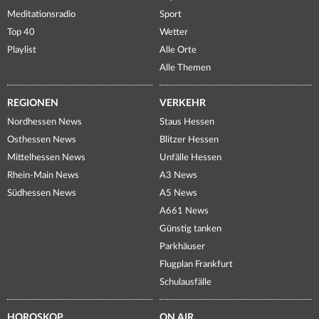
Meditationsradio
Sport
Top 40
Wetter
Playlist
Alle Orte
Alle Themen
REGIONEN
VERKEHR
Nordhessen News
Staus Hessen
Osthessen News
Blitzer Hessen
Mittelhessen News
Unfälle Hessen
Rhein-Main News
A3 News
Südhessen News
A5 News
A661 News
Günstig tanken
Parkhäuser
Flugplan Frankfurt
Schulausfälle
HOROSKOP
ON AIR