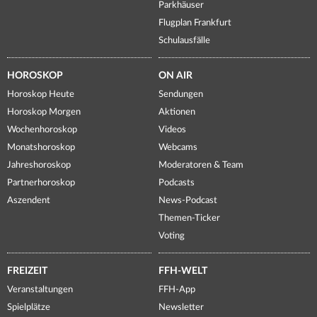
Parkhäuser
Flugplan Frankfurt
Schulausfälle
HOROSKOP
ON AIR
Horoskop Heute
Sendungen
Horoskop Morgen
Aktionen
Wochenhoroskop
Videos
Monatshoroskop
Webcams
Jahreshoroskop
Moderatoren & Team
Partnerhoroskop
Podcasts
Aszendent
News-Podcast
Themen-Ticker
Voting
FREIZEIT
FFH-WELT
Veranstaltungen
FFH-App
Spielplätze
Newsletter