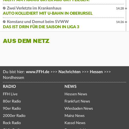
NICHT AM FRANKFURTER AIRPORT FLIEGEN!
Zwei Verletzte im Krankenhaus
14:28
AUTO KOLLIDIERT MIT U-BAHN IN OBERURSEL
Konstanz und Demut beim SVWW
14:26
DAS IST DRIN FÜR DIE SAISON IN LIGA 3
AUS DEM NETZ
Du bist hier:
www.FFH.de
>>>
Nachrichten
>>>
Hessen
>>>
Nordhessen
RADIO
NEWS
FFH Live
Hessen News
80er Radio
Frankfurt News
90er Radio
Wiesbaden News
2000er Radio
Mainz News
Rock Radio
Kassel News