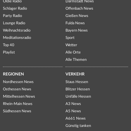
Oldie Radio
Darmstadt News
Schlager Radio
Offenbach News
Party Radio
Gießen News
Lounge Radio
Fulda News
Weihnachtsradio
Bayern News
Meditationsradio
Sport
Top 40
Wetter
Playlist
Alle Orte
Alle Themen
REGIONEN
VERKEHR
Nordhessen News
Staus Hessen
Osthessen News
Blitzer Hessen
Mittelhessen News
Unfälle Hessen
Rhein-Main News
A3 News
Südhessen News
A5 News
A661 News
Günstig tanken