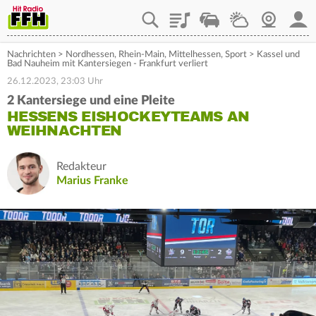
Playlist
Staupilot
Wetter
Webcam
Mein
Nachrichten
>
Nordhessen
,
Rhein-Main
,
Mittelhessen
,
Sport
>
Kassel und
Bad Nauheim mit Kantersiegen - Frankfurt verliert
26.12.2023, 23:03 Uhr
2 Kantersiege und eine Pleite
HESSENS EISHOCKEYTEAMS AN
WEIHNACHTEN
Redakteur
Marius Franke