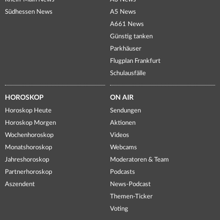
Südhessen News
A5 News
A661 News
Günstig tanken
Parkhäuser
Flugplan Frankfurt
Schulausfälle
HOROSKOP
ON AIR
Horoskop Heute
Sendungen
Horoskop Morgen
Aktionen
Wochenhoroskop
Videos
Monatshoroskop
Webcams
Jahreshoroskop
Moderatoren & Team
Partnerhoroskop
Podcasts
Aszendent
News-Podcast
Themen-Ticker
Voting