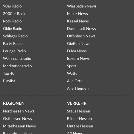
90er Radio
Wiesbaden News
2000er Radio
Mainz News
Rock Radio
Kassel News
Oldie Radio
Darmstadt News
Schlager Radio
Offenbach News
Party Radio
Gießen News
Lounge Radio
Fulda News
Weihnachtsradio
Bayern News
Meditationsradio
Sport
Top 40
Wetter
Playlist
Alle Orte
Alle Themen
REGIONEN
VERKEHR
Nordhessen News
Staus Hessen
Osthessen News
Blitzer Hessen
Mittelhessen News
Unfälle Hessen
Rhein-Main News
A3 News