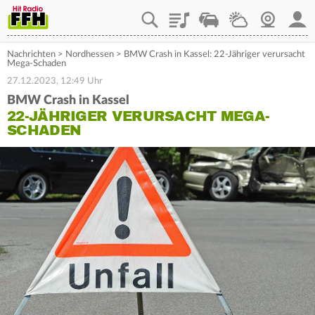
Playlist
Staupilot
Wetter
Webcam
Mein
Nachrichten
>
Nordhessen
>
BMW Crash in Kassel: 22-Jähriger verursacht
Mega-Schaden
27.12.2023, 12:49 Uhr
BMW Crash in Kassel
22-JÄHRIGER VERURSACHT MEGA-
SCHADEN