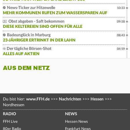
News-Ticker zur Hitzewelle
10:33
MEHR KOMMUNEN RUFEN ZUM WASSERSPAREN AUF
Obst abgeben - Saft bekommen
09:58
DIESE KELTEREIEN SIND OFFEN FÜR ALLE
Badeunglück in Marburg
08:43
23-JÄHRIGER ERTRINKT IN DER LAHN
Der tägliche Börsen-Shot
04:59
ALLES AUF AKTIEN
AUS DEM NETZ
Du bist hier:
www.FFH.de
>>>
Nachrichten
>>>
Hessen
>>>
Nordhessen
RADIO
NEWS
FFH Live
Hessen News
80er Radio
Frankfurt News