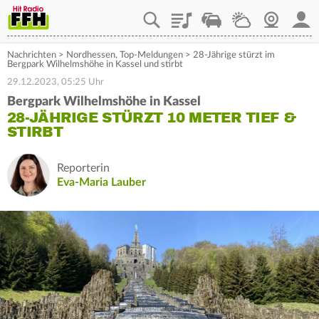
Playlist
Staupilot
Wetter
Webcam
Mein
Nachrichten
>
Nordhessen
,
Top-Meldungen
>
28-Jährige stürzt im
Bergpark Wilhelmshöhe in Kassel und stirbt
29.12.2023, 05:25 Uhr
Bergpark Wilhelmshöhe in Kassel
28-JÄHRIGE STÜRZT 10 METER TIEF &
STIRBT
Reporterin
Eva-Maria Lauber