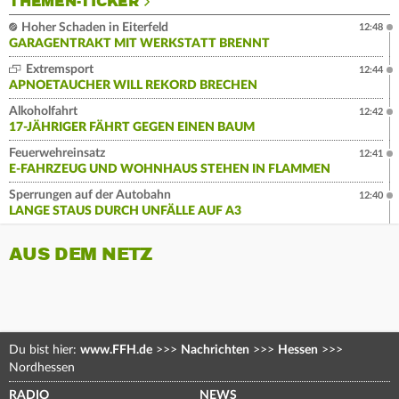
THEMEN-TICKER
Hoher Schaden in Eiterfeld
12:48
GARAGENTRAKT MIT WERKSTATT BRENNT
Extremsport
12:44
APNOETAUCHER WILL REKORD BRECHEN
Alkoholfahrt
12:42
17-JÄHRIGER FÄHRT GEGEN EINEN BAUM
Feuerwehreinsatz
12:41
E-FAHRZEUG UND WOHNHAUS STEHEN IN FLAMMEN
Sperrungen auf der Autobahn
12:40
LANGE STAUS DURCH UNFÄLLE AUF A3
AUS DEM NETZ
Du bist hier:
www.FFH.de
>>>
Nachrichten
>>>
Hessen
>>>
Nordhessen
RADIO
NEWS