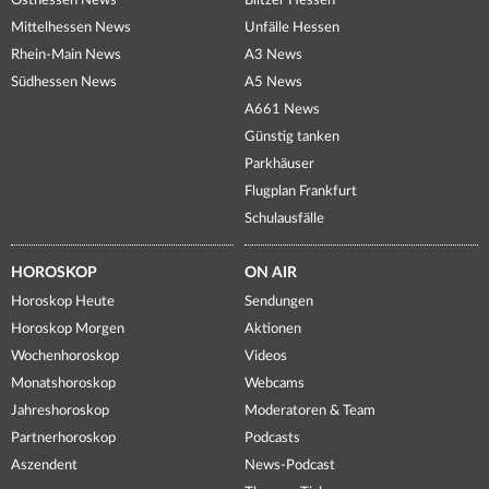
Osthessen News
Blitzer Hessen
Mittelhessen News
Unfälle Hessen
Rhein-Main News
A3 News
Südhessen News
A5 News
A661 News
Günstig tanken
Parkhäuser
Flugplan Frankfurt
Schulausfälle
HOROSKOP
ON AIR
Horoskop Heute
Sendungen
Horoskop Morgen
Aktionen
Wochenhoroskop
Videos
Monatshoroskop
Webcams
Jahreshoroskop
Moderatoren & Team
Partnerhoroskop
Podcasts
Aszendent
News-Podcast