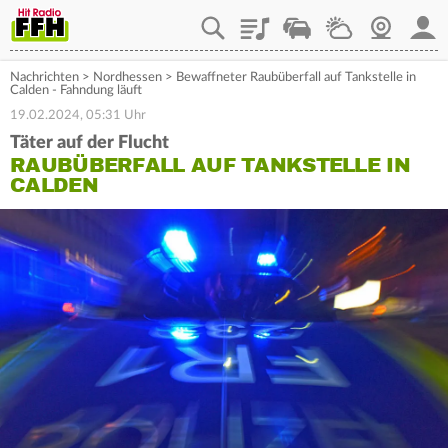
Playlist
Staupilot
Wetter
Webcam
Mein
Nachrichten
>
Nordhessen
>
Bewaffneter Raubüberfall auf Tankstelle in
Calden - Fahndung läuft
19.02.2024, 05:31 Uhr
Täter auf der Flucht
RAUBÜBERFALL AUF TANKSTELLE IN
CALDEN