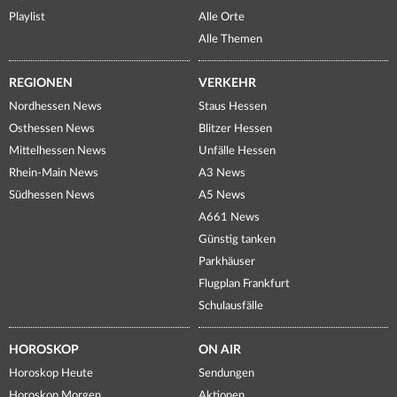
Playlist
Alle Orte
Alle Themen
REGIONEN
VERKEHR
Nordhessen News
Staus Hessen
Osthessen News
Blitzer Hessen
Mittelhessen News
Unfälle Hessen
Rhein-Main News
A3 News
Südhessen News
A5 News
A661 News
Günstig tanken
Parkhäuser
Flugplan Frankfurt
Schulausfälle
HOROSKOP
ON AIR
Horoskop Heute
Sendungen
Horoskop Morgen
Aktionen