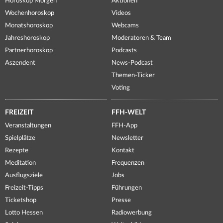
Horoskop Morgen
Aktionen
Wochenhoroskop
Videos
Monatshoroskop
Webcams
Jahreshoroskop
Moderatoren & Team
Partnerhoroskop
Podcasts
Aszendent
News-Podcast
Themen-Ticker
Voting
FREIZEIT
FFH-WELT
Veranstaltungen
FFH-App
Spielplätze
Newsletter
Rezepte
Kontakt
Meditation
Frequenzen
Ausflugsziele
Jobs
Freizeit-Tipps
Führungen
Ticketshop
Presse
Lotto Hessen
Radiowerbung