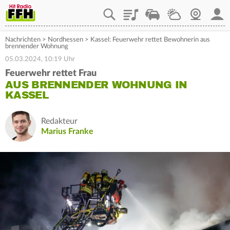
Playlist
Staupilot
Wetter
Webcam
Mein
Nachrichten
>
Nordhessen
>
Kassel: Feuerwehr rettet Bewohnerin aus
brennender Wohnung
05.03.2024, 10:19 Uhr
Feuerwehr rettet Frau
AUS BRENNENDER WOHNUNG IN
KASSEL
Redakteur
Marius Franke