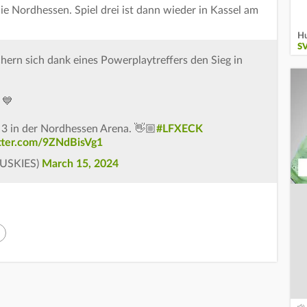
die Nordhessen. Spiel drei ist dann wieder in Kassel am
Hu
S
chern sich dank eines Powerplaytreffers den Sieg in
 💙
 3 in der Nordhessen Arena. 👋🏼
#LFXECK
itter.com/9ZNdBisVg1
HUSKIES)
March 15, 2024