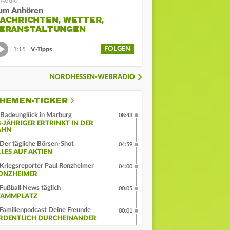
um Anhören
ACHRICHTEN, WETTER,
ERANSTALTUNGEN
FOLGEN
1:15
V-Tipps
NORDHESSEN-WEBRADIO
HEMEN-TICKER
Badeunglück in Marburg
08:43
3-JÄHRIGER ERTRINKT IN DER
AHN
Der tägliche Börsen-Shot
04:59
LLES AUF AKTIEN
Kriegsreporter Paul Ronzheimer
04:00
ONZHEIMER
Fußball News täglich
00:05
TAMMPLATZ
Familienpodcast Deine Freunde
00:01
RDENTLICH DURCHEINANDER