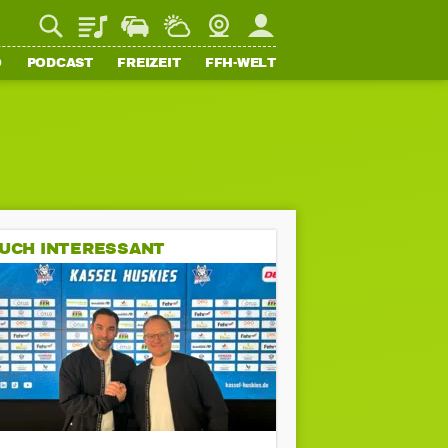
Playlist
Staupilot
Wetter
Webcam
Mein FFH
O
PODCAST
FREIZEIT
FFH-WELT
UCH INTERESSANT