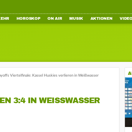
KEHR
HOROSKOP
ON AIR
MUSIK
AKTIONEN
VIDE
A
offs Viertelfinale: Kassel Huskies verlieren in Weißwasser
N 3:4 IN WEISSWASSER