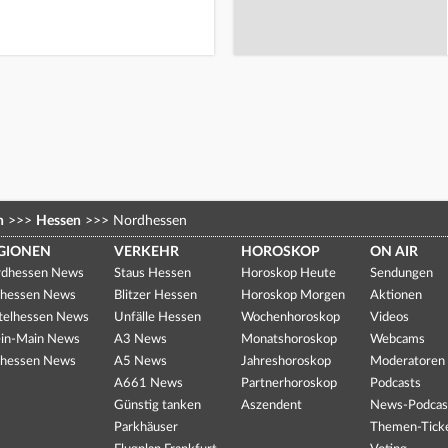
n
>>>
Hessen
>>>
Nordhessen
GIONEN
VERKEHR
HOROSKOP
ON AIR
dhessen News
Staus Hessen
Horoskop Heute
Sendungen
hessen News
Blitzer Hessen
Horoskop Morgen
Aktionen
telhessen News
Unfälle Hessen
Wochenhoroskop
Videos
in-Main News
A3 News
Monatshoroskop
Webcams
hessen News
A5 News
Jahreshoroskop
Moderatoren
A661 News
Partnerhoroskop
Podcasts
Günstig tanken
Aszendent
News-Podcas
Parkhäuser
Themen-Tick