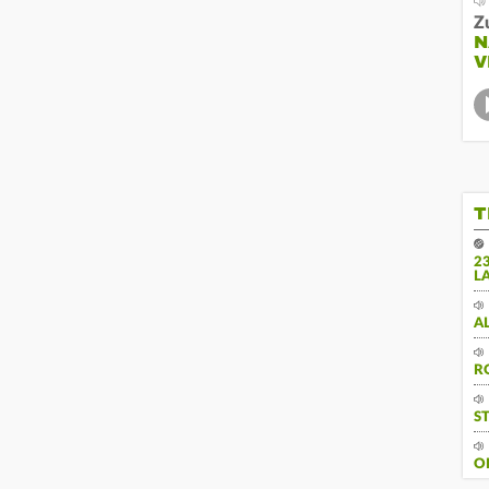
Z
N
V
T
2
L
A
R
S
O