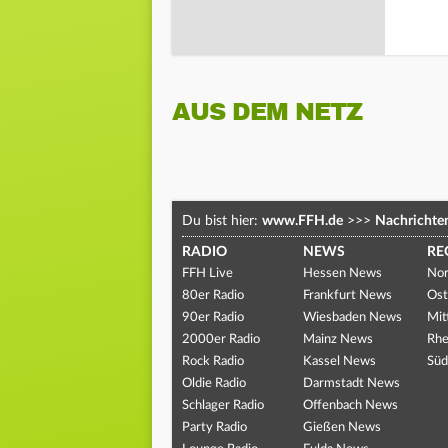
AUS DEM NETZ
Du bist hier:
www.FFH.de
>>>
Nachrichte
RADIO
NEWS
RE
FFH Live
Hessen News
Nor
80er Radio
Frankfurt News
Ost
90er Radio
Wiesbaden News
Mit
2000er Radio
Mainz News
Rhe
Rock Radio
Kassel News
Süd
Oldie Radio
Darmstadt News
Schlager Radio
Offenbach News
Party Radio
Gießen News