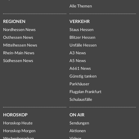
Alle Themen
REGIONEN
VERKEHR
Nordhessen News
Staus Hessen
Osthessen News
Blitzer Hessen
Mittelhessen News
Unfälle Hessen
Rhein-Main News
A3 News
Südhessen News
A5 News
A661 News
Günstig tanken
Parkhäuser
Flugplan Frankfurt
Schulausfälle
HOROSKOP
ON AIR
Horoskop Heute
Sendungen
Horoskop Morgen
Aktionen
Wochenhoroskop
Videos