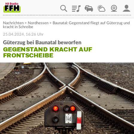
Playlist
Staupilot
Wetter
Webcam
Mein
Nachrichten
>
Nordhessen
>
Baunatal: Gegenstand fliegt auf Güterzug und
kracht in Schreibe
25.04.2024, 16:26 Uhr
Güterzug bei Baunatal beworfen
GEGENSTAND KRACHT AUF
FRONTSCHEIBE