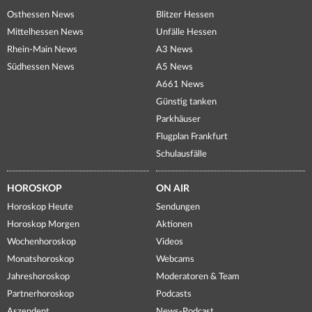
Osthessen News
Blitzer Hessen
Mittelhessen News
Unfälle Hessen
Rhein-Main News
A3 News
Südhessen News
A5 News
A661 News
Günstig tanken
Parkhäuser
Flugplan Frankfurt
Schulausfälle
HOROSKOP
ON AIR
Horoskop Heute
Sendungen
Horoskop Morgen
Aktionen
Wochenhoroskop
Videos
Monatshoroskop
Webcams
Jahreshoroskop
Moderatoren & Team
Partnerhoroskop
Podcasts
Aszendent
News-Podcast