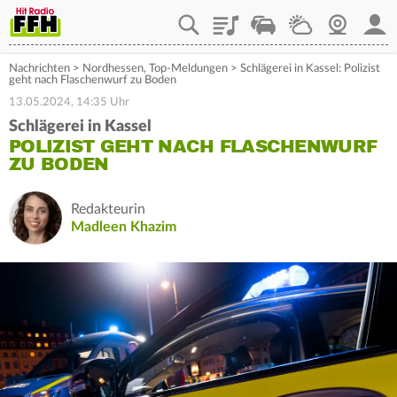
Playlist
Staupilot
Wetter
Webcam
Mein
Nachrichten
>
Nordhessen
,
Top-Meldungen
>
Schlägerei in Kassel: Polizist
geht nach Flaschenwurf zu Boden
13.05.2024, 14:35 Uhr
Schlägerei in Kassel
POLIZIST GEHT NACH FLASCHENWURF
ZU BODEN
Redakteurin
Madleen Khazim