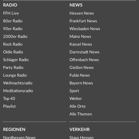
RADIO
NEWS
FFH Live
Hessen News
80er Radio
Frankfurt News
90er Radio
Wiesbaden News
2000er Radio
Mainz News
Rock Radio
Kassel News
Oldie Radio
Darmstadt News
Schlager Radio
Offenbach News
Party Radio
Gießen News
Lounge Radio
Fulda News
Weihnachtsradio
Bayern News
Meditationsradio
Sport
Top 40
Wetter
Playlist
Alle Orte
Alle Themen
REGIONEN
VERKEHR
Nordhessen News
Staus Hessen