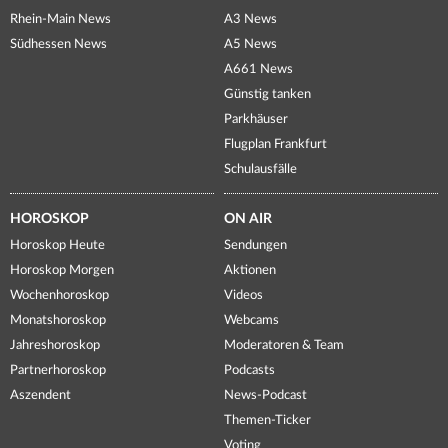
Rhein-Main News
A3 News
Südhessen News
A5 News
A661 News
Günstig tanken
Parkhäuser
Flugplan Frankfurt
Schulausfälle
HOROSKOP
ON AIR
Horoskop Heute
Sendungen
Horoskop Morgen
Aktionen
Wochenhoroskop
Videos
Monatshoroskop
Webcams
Jahreshoroskop
Moderatoren & Team
Partnerhoroskop
Podcasts
Aszendent
News-Podcast
Themen-Ticker
Voting