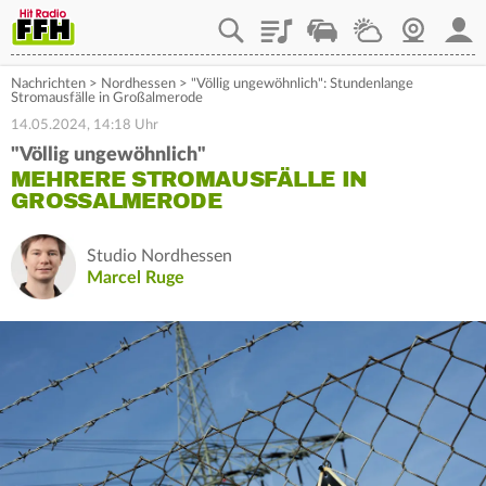
Playlist
Staupilot
Wetter
Webcam
Mein
Nachrichten
>
Nordhessen
>
"Völlig ungewöhnlich": Stundenlange
Stromausfälle in Großalmerode
14.05.2024, 14:18 Uhr
"Völlig ungewöhnlich"
MEHRERE STROMAUSFÄLLE IN
GROSSALMERODE
Studio Nordhessen
Marcel Ruge