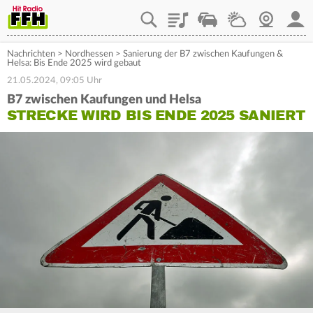
Playlist
Staupilot
Wetter
Webcam
Mein
Nachrichten
>
Nordhessen
>
Sanierung der B7 zwischen Kaufungen &
Helsa: Bis Ende 2025 wird gebaut
21.05.2024, 09:05 Uhr
B7 zwischen Kaufungen und Helsa
STRECKE WIRD BIS ENDE 2025 SANIERT