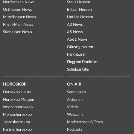
Nordhessen News
Staus Hessen
Osthessen News
Blitzer Hessen
Mittelhessen News
Unfälle Hessen
Rhein-Main News
A3 News
Südhessen News
A5 News
A661 News
Günstig tanken
Parkhäuser
Flugplan Frankfurt
Schulausfälle
HOROSKOP
ON AIR
Horoskop Heute
Sendungen
Horoskop Morgen
Aktionen
Wochenhoroskop
Videos
Monatshoroskop
Webcams
Jahreshoroskop
Moderatoren & Team
Partnerhoroskop
Podcasts