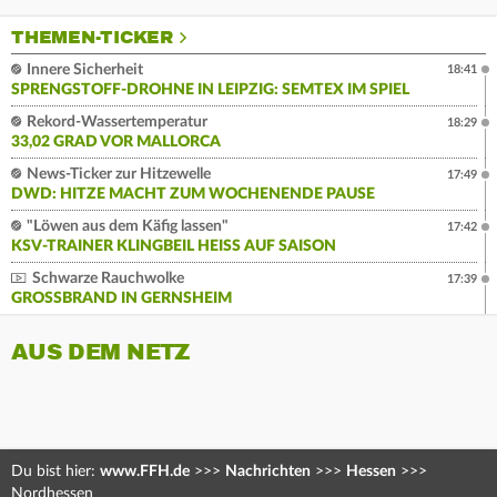
THEMEN-TICKER
Innere Sicherheit
18:41
SPRENGSTOFF-DROHNE IN LEIPZIG: SEMTEX IM SPIEL
Rekord-Wassertemperatur
18:29
33,02 GRAD VOR MALLORCA
News-Ticker zur Hitzewelle
17:49
DWD: HITZE MACHT ZUM WOCHENENDE PAUSE
"Löwen aus dem Käfig lassen"
17:42
KSV-TRAINER KLINGBEIL HEISS AUF SAISON
Schwarze Rauchwolke
17:39
GROSSBRAND IN GERNSHEIM
AUS DEM NETZ
Du bist hier:
www.FFH.de
>>>
Nachrichten
>>>
Hessen
>>>
Nordhessen