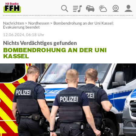
Playlist
Staupilot
Wetter
Webcam
Mein
Nachrichten
>
Nordhessen
>
Bombendrohung an der Uni Kassel:
Evakuierung beendet
12.06.2024, 06:18 Uhr
Nichts Verdächtiges gefunden
BOMBENDROHUNG AN DER UNI
KASSEL