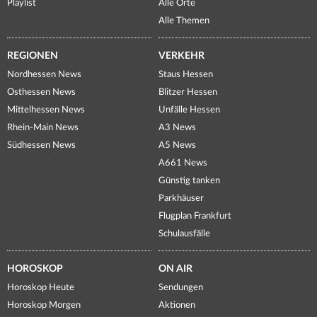
Playlist
Alle Orte
Alle Themen
REGIONEN
VERKEHR
Nordhessen News
Staus Hessen
Osthessen News
Blitzer Hessen
Mittelhessen News
Unfälle Hessen
Rhein-Main News
A3 News
Südhessen News
A5 News
A661 News
Günstig tanken
Parkhäuser
Flugplan Frankfurt
Schulausfälle
HOROSKOP
ON AIR
Horoskop Heute
Sendungen
Horoskop Morgen
Aktionen