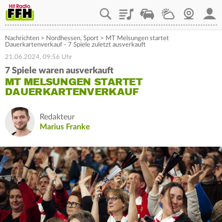
Playlist
Staupilot
Wetter
Webcam
Mein
Nachrichten
>
Nordhessen
,
Sport
>
MT Melsungen startet
Dauerkartenverkauf - 7 Spiele zuletzt ausverkauft
21.06.2024, 09:56 Uhr
7 Spiele waren ausverkauft
MT MELSUNGEN STARTET
DAUERKARTENVERKAUF
Redakteur
Marius Franke