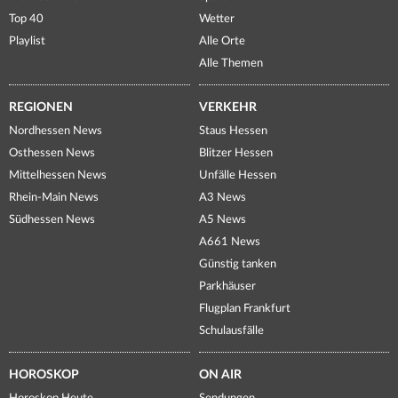
Top 40
Wetter
Playlist
Alle Orte
Alle Themen
REGIONEN
VERKEHR
Nordhessen News
Staus Hessen
Osthessen News
Blitzer Hessen
Mittelhessen News
Unfälle Hessen
Rhein-Main News
A3 News
Südhessen News
A5 News
A661 News
Günstig tanken
Parkhäuser
Flugplan Frankfurt
Schulausfälle
HOROSKOP
ON AIR