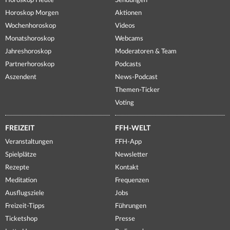
Horoskop Heute
Sendungen
Horoskop Morgen
Aktionen
Wochenhoroskop
Videos
Monatshoroskop
Webcams
Jahreshoroskop
Moderatoren & Team
Partnerhoroskop
Podcasts
Aszendent
News-Podcast
Themen-Ticker
Voting
FREIZEIT
FFH-WELT
Veranstaltungen
FFH-App
Spielplätze
Newsletter
Rezepte
Kontakt
Meditation
Frequenzen
Ausflugsziele
Jobs
Freizeit-Tipps
Führungen
Ticketshop
Presse