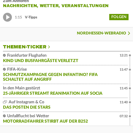
Zum Anhören
NACHRICHTEN, WETTER, VERANSTALTUNGEN
FOLGEN
1:15
V-Tipps
NORDHESSEN-WEBRADIO
THEMEN-TICKER
Frankfurter Flughafen
12:21
KIND UND BUSFAHRGÄSTE VERLETZT
FIFA-Krise
11:47
SCHMUTZKAMPAGNE GEGEN INFANTINO? FIFA
SCHALTET AUF ANGRIFF
In den Main gestürzt
11:45
25-JÄHRIGER STREAMT REANIMATION AUF SOCIA
Auf Instagram & Co
11:40
DAS POSTEN DIE STARS
Unfallflucht bei Wetter
07:32
MOTORRADFAHRER STIRBT AUF DER B252