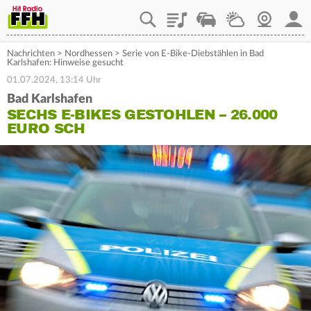
Playlist
Staupilot
Wetter
Webcam
Mein
Nachrichten
>
Nordhessen
>
Serie von E-Bike-Diebstählen in Bad
Karlshafen: Hinweise gesucht
01.07.2024, 13:14 Uhr
Bad Karlshafen
SECHS E-BIKES GESTOHLEN – 26.000
EURO SCH