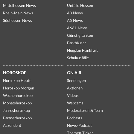
Mittelhessen News
Unfälle Hessen
Rhein-Main News
A3 News
Südhessen News
A5 News
A661 News
Günstig tanken
Parkhäuser
Flugplan Frankfurt
Schulausfälle
HOROSKOP
ON AIR
Horoskop Heute
Sendungen
Horoskop Morgen
Aktionen
Wochenhoroskop
Videos
Monatshoroskop
Webcams
Jahreshoroskop
Moderatoren & Team
Partnerhoroskop
Podcasts
Aszendent
News-Podcast
Themen-Ticker