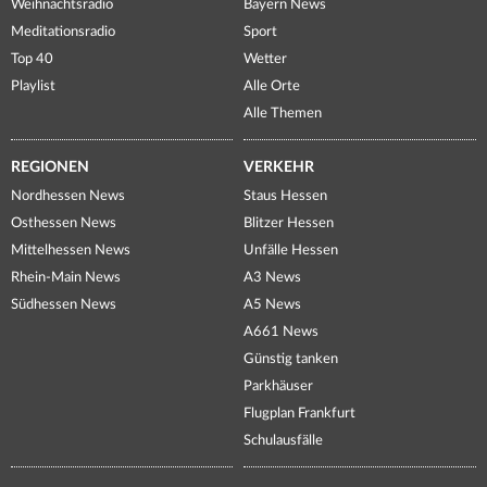
Weihnachtsradio
Bayern News
Meditationsradio
Sport
Top 40
Wetter
Playlist
Alle Orte
Alle Themen
REGIONEN
VERKEHR
Nordhessen News
Staus Hessen
Osthessen News
Blitzer Hessen
Mittelhessen News
Unfälle Hessen
Rhein-Main News
A3 News
Südhessen News
A5 News
A661 News
Günstig tanken
Parkhäuser
Flugplan Frankfurt
Schulausfälle