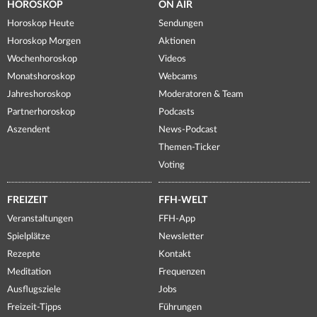
HOROSKOP
ON AIR
Horoskop Heute
Sendungen
Horoskop Morgen
Aktionen
Wochenhoroskop
Videos
Monatshoroskop
Webcams
Jahreshoroskop
Moderatoren & Team
Partnerhoroskop
Podcasts
Aszendent
News-Podcast
Themen-Ticker
Voting
FREIZEIT
FFH-WELT
Veranstaltungen
FFH-App
Spielplätze
Newsletter
Rezepte
Kontakt
Meditation
Frequenzen
Ausflugsziele
Jobs
Freizeit-Tipps
Führungen