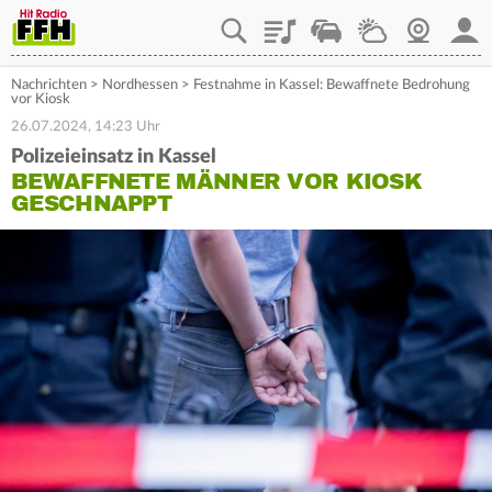
Playlist
Staupilot
Wetter
Webcam
Mein
Nachrichten
>
Nordhessen
>
Festnahme in Kassel: Bewaffnete Bedrohung
vor Kiosk
26.07.2024, 14:23 Uhr
Polizeieinsatz in Kassel
BEWAFFNETE MÄNNER VOR KIOSK
GESCHNAPPT