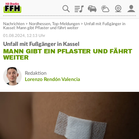
Playlist
Staupilot
Wetter
Webcam
Mein
Nachrichten
>
Nordhessen
,
Top-Meldungen
>
Unfall mit Fußgänger in
Kassel: Mann gibt Pflaster und fährt weiter
01.08.2024, 12:13 Uhr
Unfall mit Fußgänger in Kassel
MANN GIBT EIN PFLASTER UND FÄHRT
WEITER
Redaktion
Lorenzo Rendón Valencia