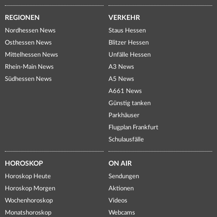
REGIONEN
VERKEHR
Nordhessen News
Staus Hessen
Osthessen News
Blitzer Hessen
Mittelhessen News
Unfälle Hessen
Rhein-Main News
A3 News
Südhessen News
A5 News
A661 News
Günstig tanken
Parkhäuser
Flugplan Frankfurt
Schulausfälle
HOROSKOP
ON AIR
Horoskop Heute
Sendungen
Horoskop Morgen
Aktionen
Wochenhoroskop
Videos
Monatshoroskop
Webcams