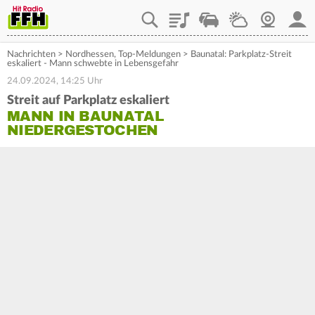
Playlist
Staupilot
Wetter
Webcam
Mein
Nachrichten
>
Nordhessen
,
Top-Meldungen
>
Baunatal: Parkplatz-Streit
eskaliert - Mann schwebte in Lebensgefahr
24.09.2024, 14:25 Uhr
Streit auf Parkplatz eskaliert
MANN IN BAUNATAL
NIEDERGESTOCHEN