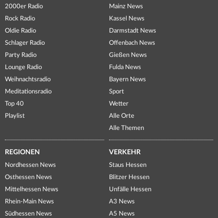
2000er Radio
Mainz News
Rock Radio
Kassel News
Oldie Radio
Darmstadt News
Schlager Radio
Offenbach News
Party Radio
Gießen News
Lounge Radio
Fulda News
Weihnachtsradio
Bayern News
Meditationsradio
Sport
Top 40
Wetter
Playlist
Alle Orte
Alle Themen
REGIONEN
VERKEHR
Nordhessen News
Staus Hessen
Osthessen News
Blitzer Hessen
Mittelhessen News
Unfälle Hessen
Rhein-Main News
A3 News
Südhessen News
A5 News