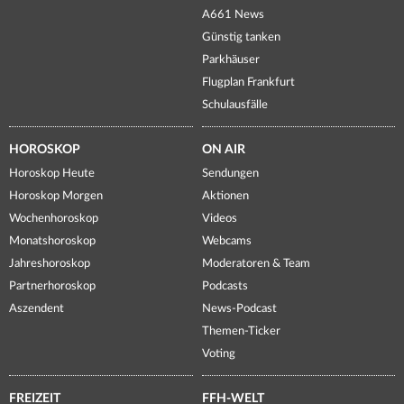
A661 News
Günstig tanken
Parkhäuser
Flugplan Frankfurt
Schulausfälle
HOROSKOP
ON AIR
Horoskop Heute
Sendungen
Horoskop Morgen
Aktionen
Wochenhoroskop
Videos
Monatshoroskop
Webcams
Jahreshoroskop
Moderatoren & Team
Partnerhoroskop
Podcasts
Aszendent
News-Podcast
Themen-Ticker
Voting
FREIZEIT
FFH-WELT