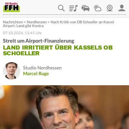
Playlist
Staupilot
Wetter
Webcam
Mein
Nachrichten
>
Nordhessen
>
Nach Kritik von OB Schoeller an Kassel
Airport: Land gibt Kontra
07.10.2024, 15:45 Uhr
Streit um Airport-Finanzierung
LAND IRRITIERT ÜBER KASSELS OB
SCHOELLER
Studio Nordhessen
Marcel Ruge