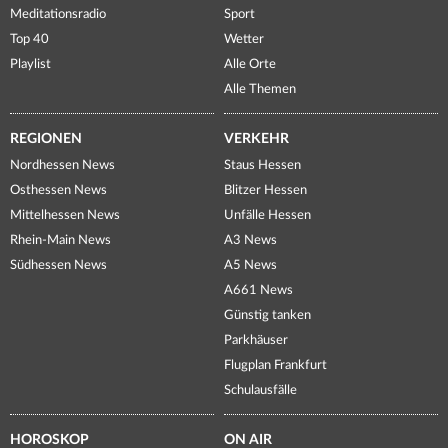
Meditationsradio
Sport
Top 40
Wetter
Playlist
Alle Orte
Alle Themen
REGIONEN
VERKEHR
Nordhessen News
Staus Hessen
Osthessen News
Blitzer Hessen
Mittelhessen News
Unfälle Hessen
Rhein-Main News
A3 News
Südhessen News
A5 News
A661 News
Günstig tanken
Parkhäuser
Flugplan Frankfurt
Schulausfälle
HOROSKOP
ON AIR