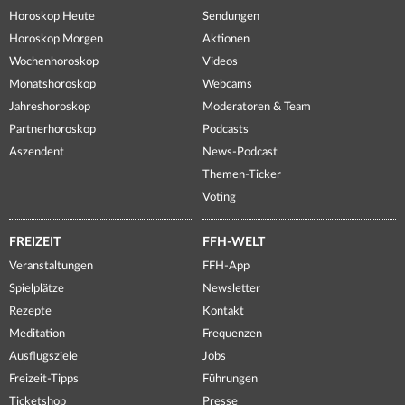
Horoskop Heute
Sendungen
Horoskop Morgen
Aktionen
Wochenhoroskop
Videos
Monatshoroskop
Webcams
Jahreshoroskop
Moderatoren & Team
Partnerhoroskop
Podcasts
Aszendent
News-Podcast
Themen-Ticker
Voting
FREIZEIT
FFH-WELT
Veranstaltungen
FFH-App
Spielplätze
Newsletter
Rezepte
Kontakt
Meditation
Frequenzen
Ausflugsziele
Jobs
Freizeit-Tipps
Führungen
Ticketshop
Presse