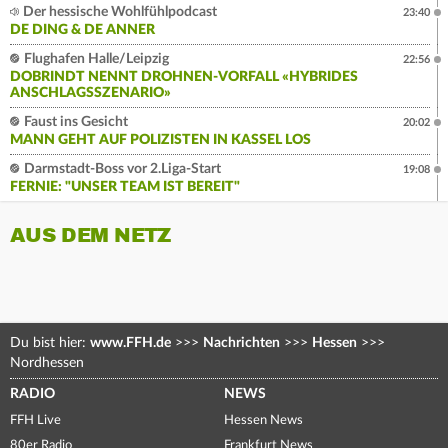
Der hessische Wohlfühlpodcast
23:40
DE DING & DE ANNER
Flughafen Halle/Leipzig
22:56
DOBRINDT NENNT DROHNEN-VORFALL «HYBRIDES
ANSCHLAGSSZENARIO»
Faust ins Gesicht
20:02
MANN GEHT AUF POLIZISTEN IN KASSEL LOS
Darmstadt-Boss vor 2.Liga-Start
19:08
FERNIE: "UNSER TEAM IST BEREIT"
AUS DEM NETZ
Du bist hier:
www.FFH.de
>>>
Nachrichten
>>>
Hessen
>>>
Nordhessen
RADIO
NEWS
FFH Live
Hessen News
80er Radio
Frankfurt News