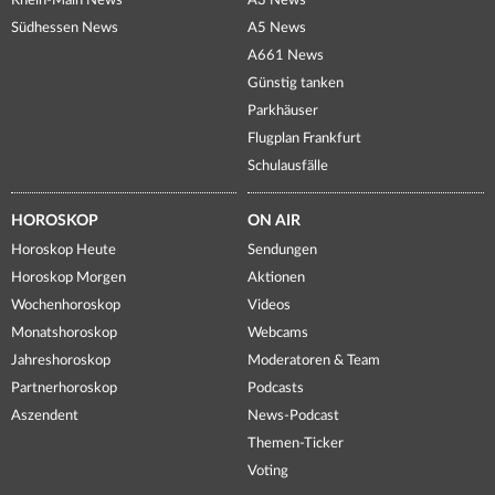
Rhein-Main News
A3 News
Südhessen News
A5 News
A661 News
Günstig tanken
Parkhäuser
Flugplan Frankfurt
Schulausfälle
HOROSKOP
ON AIR
Horoskop Heute
Sendungen
Horoskop Morgen
Aktionen
Wochenhoroskop
Videos
Monatshoroskop
Webcams
Jahreshoroskop
Moderatoren & Team
Partnerhoroskop
Podcasts
Aszendent
News-Podcast
Themen-Ticker
Voting