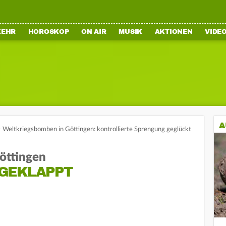
KEHR
HOROSKOP
ON AIR
MUSIK
AKTIONEN
VIDE
A
>
Weltkriegsbomben in Göttingen: kontrollierte Sprengung geglückt
öttingen
GEKLAPPT