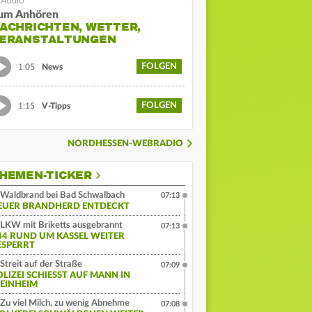
um Anhören
ACHRICHTEN, WETTER,
ERANSTALTUNGEN
FOLGEN
1:05
News
FOLGEN
1:15
V-Tipps
NORDHESSEN-WEBRADIO
HEMEN-TICKER
Waldbrand bei Bad Schwalbach
07:13
EUER BRANDHERD ENTDECKT
LKW mit Briketts ausgebrannt
07:13
44 RUND UM KASSEL WEITER
ESPERRT
Streit auf der Straße
07:09
LIZEI SCHIESST AUF MANN IN W
INHEIM
Zu viel Milch, zu wenig Abnehme
07:08