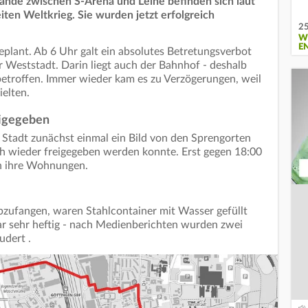
nde zwischen S-Arena und Leine befinden sich laut
ten Weltkrieg. Sie wurden jetzt erfolgreich
25
W
E
plant. Ab 6 Uhr galt ein absolutes Betretungsverbot
r Weststadt. Darin liegt auch der Bahnhof - deshalb
etroffen. Immer wieder kam es zu Verzögerungen, weil
elten.
eigegeben
 Stadt zunächst einmal ein Bild von den Sprengorten
ch wieder freigegeben werden konnte. Erst gegen 18:00
n ihre Wohnungen.
zufangen, waren Stahlcontainer mit Wasser gefüllt
r sehr heftig - nach Medienberichten wurden zwei
udert .