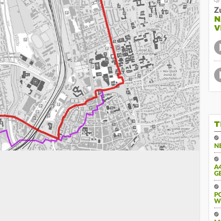
Z
N
V
T
N
A
G
PO
E