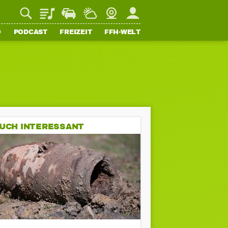
Playlist
Staupilot
Wetter
Webcam
Mein FFH
O
PODCAST
FREIZEIT
FFH-WELT
UCH INTERESSANT