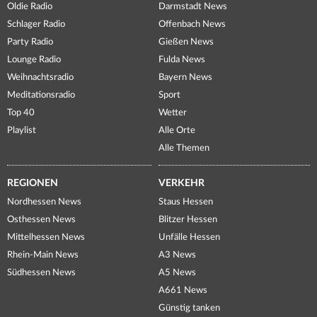
Oldie Radio
Darmstadt News
Schlager Radio
Offenbach News
Party Radio
Gießen News
Lounge Radio
Fulda News
Weihnachtsradio
Bayern News
Meditationsradio
Sport
Top 40
Wetter
Playlist
Alle Orte
Alle Themen
REGIONEN
VERKEHR
Nordhessen News
Staus Hessen
Osthessen News
Blitzer Hessen
Mittelhessen News
Unfälle Hessen
Rhein-Main News
A3 News
Südhessen News
A5 News
A661 News
Günstig tanken