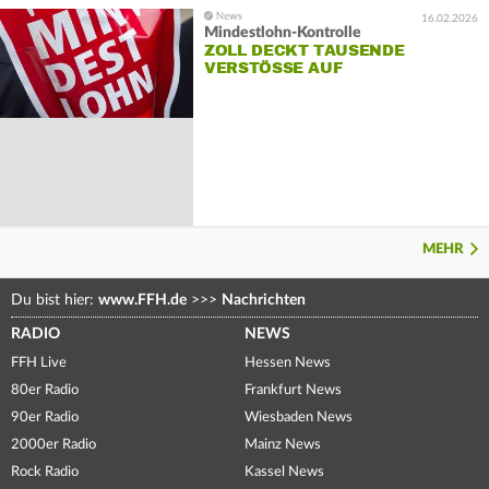
16.02.2026
Mindestlohn-Kontrolle
ZOLL DECKT TAUSENDE
VERSTÖSSE AUF
MEHR
Du bist hier:
www.FFH.de
>>>
Nachrichten
RADIO
NEWS
FFH Live
Hessen News
80er Radio
Frankfurt News
90er Radio
Wiesbaden News
2000er Radio
Mainz News
Rock Radio
Kassel News