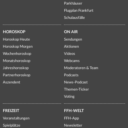
Parkhäuser
Flugplan Frankfurt
Schulausfälle
HOROSKOP
ON AIR
Horoskop Heute
Sendungen
Horoskop Morgen
Aktionen
Wochenhoroskop
Videos
Monatshoroskop
Webcams
Jahreshoroskop
Moderatoren & Team
Partnerhoroskop
Podcasts
Aszendent
News-Podcast
Themen-Ticker
Voting
FREIZEIT
FFH-WELT
Veranstaltungen
FFH-App
Spielplätze
Newsletter