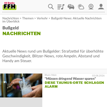
Playlist
Staupilot
Wetter
Webcam
Mein
Nachrichten
>
Themen
>
Verkehr
>
Bußgeld-News: Aktuelle Nachrichten
im Überblick
Bußgeld
NACHRICHTEN
Aktuelle News rund um Bußgelder: Strafzettel für überhöhte
Geschwindigkeit, Blitzer-News, rote Ampeln, Abstand und
Handy am Steuer.
03.08.2026
"Müssen dringend Wasser sparen"
DIESE TAUNUS-ORTE SCHLAGEN
ALARM