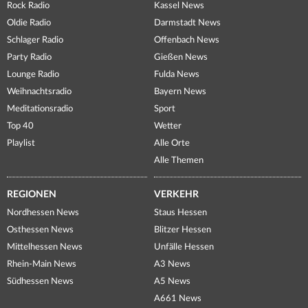
Rock Radio
Kassel News
Oldie Radio
Darmstadt News
Schlager Radio
Offenbach News
Party Radio
Gießen News
Lounge Radio
Fulda News
Weihnachtsradio
Bayern News
Meditationsradio
Sport
Top 40
Wetter
Playlist
Alle Orte
Alle Themen
REGIONEN
VERKEHR
Nordhessen News
Staus Hessen
Osthessen News
Blitzer Hessen
Mittelhessen News
Unfälle Hessen
Rhein-Main News
A3 News
Südhessen News
A5 News
A661 News