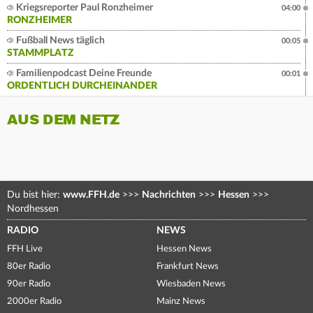
Kriegsreporter Paul Ronzheimer
04:00
RONZHEIMER
Fußball News täglich
00:05
STAMMPLATZ
Familienpodcast Deine Freunde
00:01
ORDENTLICH DURCHEINANDER
AUS DEM NETZ
Du bist hier:
www.FFH.de
>>>
Nachrichten
>>>
Hessen
>>>
Nordhessen
RADIO
NEWS
FFH Live
Hessen News
80er Radio
Frankfurt News
90er Radio
Wiesbaden News
2000er Radio
Mainz News