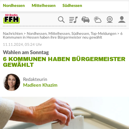
Nordhessen
Mittelhessen
Südhessen
Playlist
Staupilot
Wetter
Webcam
Mein
Nachrichten
>
Nordhessen
,
Mittelhessen
,
Südhessen
,
Top-Meldungen
>
6
Kommunen in Hessen haben ihre Bürgermeister neu gewählt
11.11.2024, 05:24 Uhr
Wahlen am Sonntag
6 KOMMUNEN HABEN BÜRGERMEISTER
GEWÄHLT
Redakteurin
Madleen Khazim