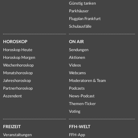
Günstig tanken
Parkhäuser
Flugplan Frankfurt
Schulausfälle
HOROSKOP
ON AIR
Horoskop Heute
Sendungen
Horoskop Morgen
Aktionen
Wochenhoroskop
Videos
Monatshoroskop
Webcams
Jahreshoroskop
Moderatoren & Team
Partnerhoroskop
Podcasts
Aszendent
News-Podcast
Themen-Ticker
Voting
FREIZEIT
FFH-WELT
Veranstaltungen
FFH-App