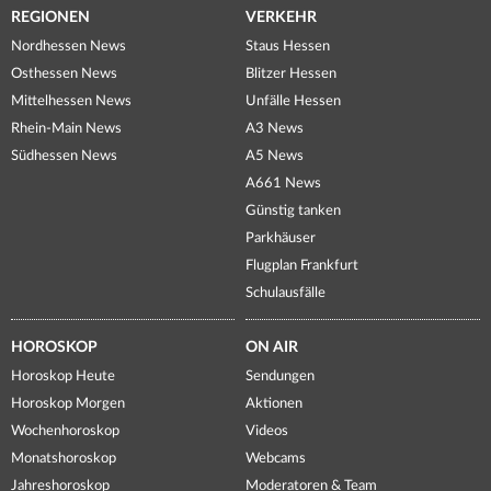
REGIONEN
VERKEHR
Nordhessen News
Staus Hessen
Osthessen News
Blitzer Hessen
Mittelhessen News
Unfälle Hessen
Rhein-Main News
A3 News
Südhessen News
A5 News
A661 News
Günstig tanken
Parkhäuser
Flugplan Frankfurt
Schulausfälle
HOROSKOP
ON AIR
Horoskop Heute
Sendungen
Horoskop Morgen
Aktionen
Wochenhoroskop
Videos
Monatshoroskop
Webcams
Jahreshoroskop
Moderatoren & Team