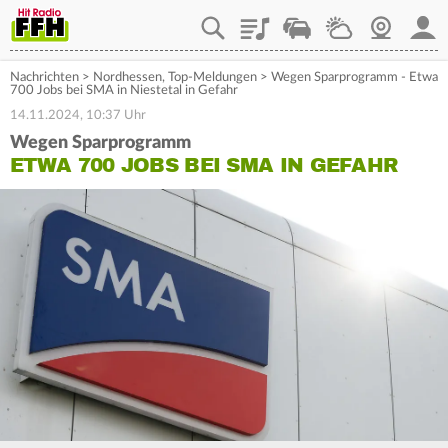
Playlist
Staupilot
Wetter
Webcam
Mein
Nachrichten
>
Nordhessen
,
Top-Meldungen
>
Wegen Sparprogramm - Etwa
700 Jobs bei SMA in Niestetal in Gefahr
14.11.2024, 10:37 Uhr
Wegen Sparprogramm
ETWA 700 JOBS BEI SMA IN GEFAHR