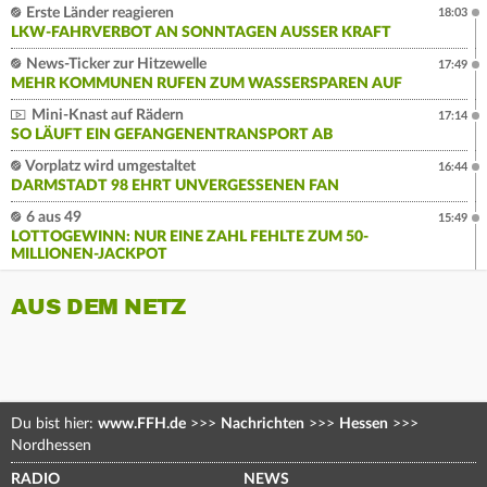
Erste Länder reagieren
18:03
LKW-FAHRVERBOT AN SONNTAGEN AUSSER KRAFT
News-Ticker zur Hitzewelle
17:49
MEHR KOMMUNEN RUFEN ZUM WASSERSPAREN AUF
Mini-Knast auf Rädern
17:14
SO LÄUFT EIN GEFANGENENTRANSPORT AB
Vorplatz wird umgestaltet
16:44
DARMSTADT 98 EHRT UNVERGESSENEN FAN
6 aus 49
15:49
LOTTOGEWINN: NUR EINE ZAHL FEHLTE ZUM 50-
MILLIONEN-JACKPOT
AUS DEM NETZ
Du bist hier:
www.FFH.de
>>>
Nachrichten
>>>
Hessen
>>>
Nordhessen
RADIO
NEWS