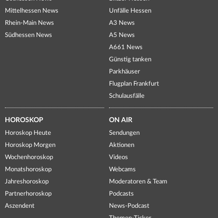
Mittelhessen News
Unfälle Hessen
Rhein-Main News
A3 News
Südhessen News
A5 News
A661 News
Günstig tanken
Parkhäuser
Flugplan Frankfurt
Schulausfälle
HOROSKOP
ON AIR
Horoskop Heute
Sendungen
Horoskop Morgen
Aktionen
Wochenhoroskop
Videos
Monatshoroskop
Webcams
Jahreshoroskop
Moderatoren & Team
Partnerhoroskop
Podcasts
Aszendent
News-Podcast