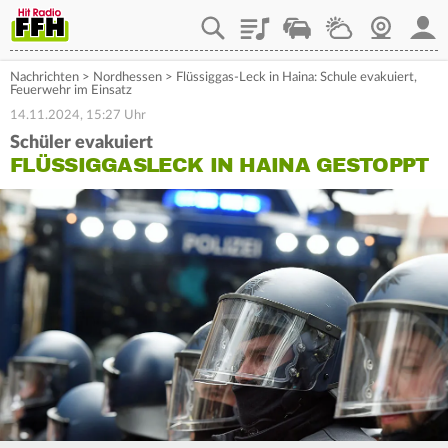
Playlist
Staupilot
Wetter
Webcam
Mein
Nachrichten
>
Nordhessen
>
Flüssiggas-Leck in Haina: Schule evakuiert,
Feuerwehr im Einsatz
14.11.2024, 15:27 Uhr
Schüler evakuiert
FLÜSSIGGASLECK IN HAINA GESTOPPT