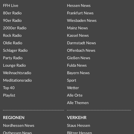
FFH Live
Hessen News
80er Radio
Frankfurt News
90er Radio
Wiesbaden News
2000er Radio
Mainz News
Rock Radio
Kassel News
Oldie Radio
Darmstadt News
Schlager Radio
Offenbach News
Party Radio
Gießen News
Lounge Radio
Fulda News
Weihnachtsradio
Bayern News
Meditationsradio
Sport
Top 40
Wetter
Playlist
Alle Orte
Alle Themen
REGIONEN
VERKEHR
Nordhessen News
Staus Hessen
Osthessen News
Blitzer Hessen