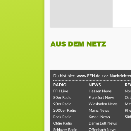
AUS DEM NETZ
Du bist hier:
www.FFH.de
>>>
Nachrichte
RADIO
NEWS
RE
FFH Live
Hessen News
Nor
80er Radio
Frankfurt News
Ost
90er Radio
Wiesbaden News
Mit
2000er Radio
Mainz News
Rhe
Rock Radio
Kassel News
Süd
Oldie Radio
Darmstadt News
Schlager Radio
Offenbach News