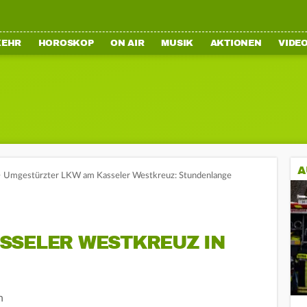
KEHR
HOROSKOP
ON AIR
MUSIK
AKTIONEN
VIDE
A
>
Umgestürzter LKW am Kasseler Westkreuz: Stundenlange
SSELER WESTKREUZ IN
n