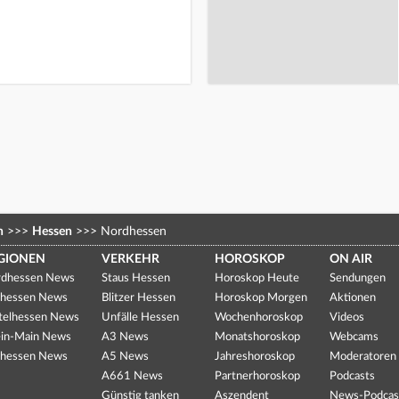
n
>>>
Hessen
>>>
Nordhessen
GIONEN
VERKEHR
HOROSKOP
ON AIR
dhessen News
Staus Hessen
Horoskop Heute
Sendungen
hessen News
Blitzer Hessen
Horoskop Morgen
Aktionen
telhessen News
Unfälle Hessen
Wochenhoroskop
Videos
in-Main News
A3 News
Monatshoroskop
Webcams
hessen News
A5 News
Jahreshoroskop
Moderatoren
A661 News
Partnerhoroskop
Podcasts
Günstig tanken
Aszendent
News-Podcas