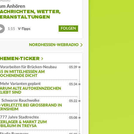
um Anhören
ACHRICHTEN, WETTER,
ERANSTALTUNGEN
FOLGEN
1:15
V-Tipps
NORDHESSEN-WEBRADIO
HEMEN-TICKER
Vorarbeiten für Brücken-Neubau
05:39
45 IN MITTELHESSEN AM
OCHENENDE DICHT
Mehr Varianten geplant
05:34
ARUM ALTE AUTOKENNZEICHEN
ELIEBT SIND
Schwarze Rauchwolke
05:22
 VERLETZTE BEI GROSSBRAND IN G
RNSHEIM
777 Jahre Stadtrechte
05:08
EERLAGER & MARKT ZUM
UBILÄUM IN TREYSA