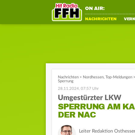
ON AIR:
NACHRICHTEN
VER
Nachrichten
>
Nordhessen
,
Top-Meldungen
Sperrung
28.11.2024, 07:57 Uhr
Umgestürzter LKW
SPERRUNG AM KA
DER NAC
Leiter Redaktion Osthesse