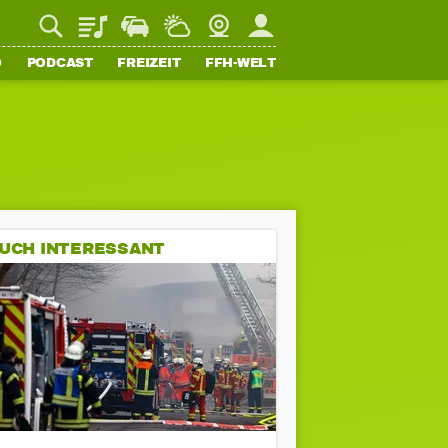
Playlist
Staupilot
Wetter
Webcam
Mein FFH
O
PODCAST
FREIZEIT
FFH-WELT
UCH INTERESSANT