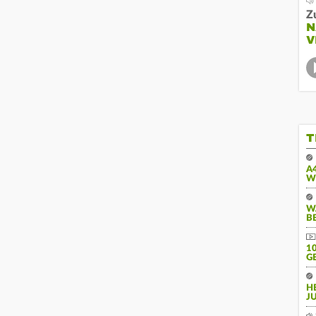
Z
N
V
T
A
W
W
B
10
E
H
J