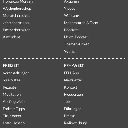
Horoskop Morgen
Aktionen
Wochenhoroskop
Videos
Monatshoroskop
Webcams
Jahreshoroskop
Moderatoren & Team
Partnerhoroskop
Podcasts
Aszendent
News-Podcast
Themen-Ticker
Voting
FREIZEIT
FFH-WELT
Veranstaltungen
FFH-App
Spielplätze
Newsletter
Rezepte
Kontakt
Meditation
Frequenzen
Ausflugsziele
Jobs
Freizeit-Tipps
Führungen
Ticketshop
Presse
Lotto Hessen
Radiowerbung