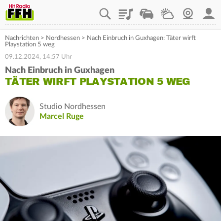
Playlist
Staupilot
Wetter
Webcam
Mein
Nachrichten
>
Nordhessen
>
Nach Einbruch in Guxhagen: Täter wirft
Playstation 5 weg
09.12.2024, 14:57 Uhr
Nach Einbruch in Guxhagen
TÄTER WIRFT PLAYSTATION 5 WEG
Studio Nordhessen
Marcel Ruge