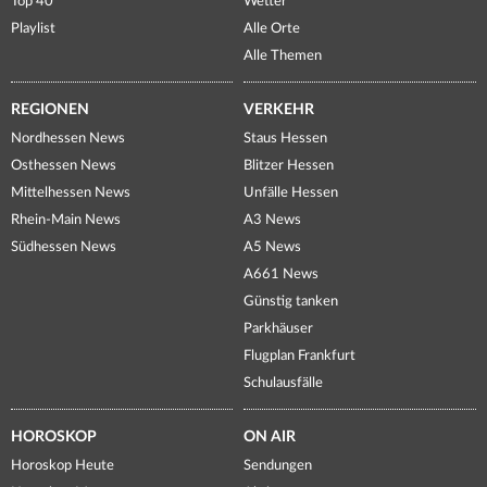
Top 40
Wetter
Playlist
Alle Orte
Alle Themen
REGIONEN
VERKEHR
Nordhessen News
Staus Hessen
Osthessen News
Blitzer Hessen
Mittelhessen News
Unfälle Hessen
Rhein-Main News
A3 News
Südhessen News
A5 News
A661 News
Günstig tanken
Parkhäuser
Flugplan Frankfurt
Schulausfälle
HOROSKOP
ON AIR
Horoskop Heute
Sendungen