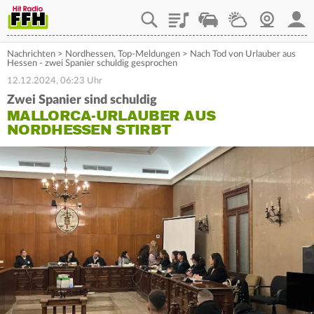
Playlist
Staupilot
Wetter
Webcam
Mein
Nachrichten
>
Nordhessen
,
Top-Meldungen
>
Nach Tod von Urlauber aus
Hessen - zwei Spanier schuldig gesprochen
12.12.2024, 06:23 Uhr
Zwei Spanier sind schuldig
MALLORCA-URLAUBER AUS
NORDHESSEN STIRBT