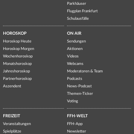
Parkhäuser
Flugplan Frankfurt
Schulausfälle
HOROSKOP
ON AIR
Horoskop Heute
Sendungen
Horoskop Morgen
Aktionen
Wochenhoroskop
Videos
Monatshoroskop
Webcams
Jahreshoroskop
Moderatoren & Team
Partnerhoroskop
Podcasts
Aszendent
News-Podcast
Themen-Ticker
Voting
FREIZEIT
FFH-WELT
Veranstaltungen
FFH-App
Spielplätze
Newsletter