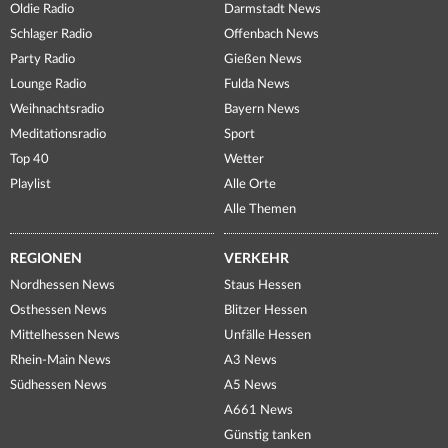
Oldie Radio
Darmstadt News
Schlager Radio
Offenbach News
Party Radio
Gießen News
Lounge Radio
Fulda News
Weihnachtsradio
Bayern News
Meditationsradio
Sport
Top 40
Wetter
Playlist
Alle Orte
Alle Themen
REGIONEN
VERKEHR
Nordhessen News
Staus Hessen
Osthessen News
Blitzer Hessen
Mittelhessen News
Unfälle Hessen
Rhein-Main News
A3 News
Südhessen News
A5 News
A661 News
Günstig tanken