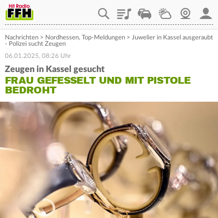
Playlist
Staupilot
Wetter
Webcam
Mein
Nachrichten
>
Nordhessen
,
Top-Meldungen
>
Juwelier in Kassel ausgeraubt
- Polizei sucht Zeugen
06.01.2025, 08:26 Uhr
Zeugen in Kassel gesucht
FRAU GEFESSELT UND MIT PISTOLE
BEDROHT