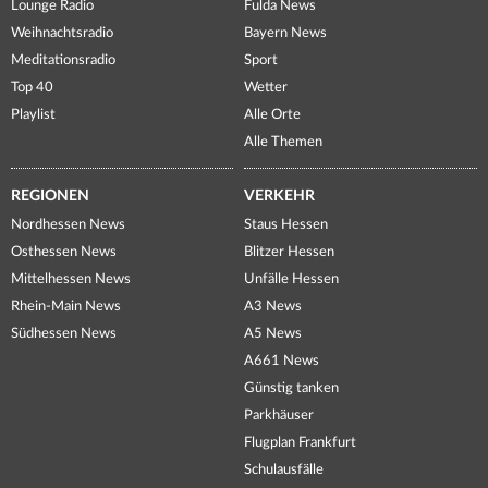
Lounge Radio
Fulda News
Weihnachtsradio
Bayern News
Meditationsradio
Sport
Top 40
Wetter
Playlist
Alle Orte
Alle Themen
REGIONEN
VERKEHR
Nordhessen News
Staus Hessen
Osthessen News
Blitzer Hessen
Mittelhessen News
Unfälle Hessen
Rhein-Main News
A3 News
Südhessen News
A5 News
A661 News
Günstig tanken
Parkhäuser
Flugplan Frankfurt
Schulausfälle