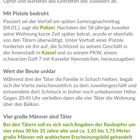
Opfer und warteten das Eintreffen des Juweliers ab.
Mit Pistole bedroht
Passiert sei der Vorfall am späten Samstagnachmittag
(04.01.), sagt die
Polizei
. Nachdem der 58-jährige Juwelier
seine Wohnung kurze Zeit später betrat, wurde er ebenfalls
von den Tätern überwältigt. Unter Vorhalt einer Pistole
forderten sie ihn auf, die Schlüssel zu seinem Geschäft in
der Innenstadt in
Kassel
und zu seinem PKW, einem
schwarzen Golf 7 mit Kasseler Kennzeichen, herauszugeben.
Wert der Beute unklar
Während drei der Täter die Familie in Schach hielten, begab
sich der Vierte zwischenzeitlich zu dem Juweliergeschäft und
entwendete dort Schmuck in bisher noch unbekannter Höhe.
Gegen 20:45 Uhr verließen dann alle vier Täter die Wohnung
über den Balkon.
Vier große Männer sind Täter
Bei den Tätern soll es sich nach Angaben der Raubopfer um
vier etwa 30 bis 35 Jahre alte und ca. 1,65 bis 1,75 Meter
große Männer mit arabischem Erscheinungsbild gehandelt