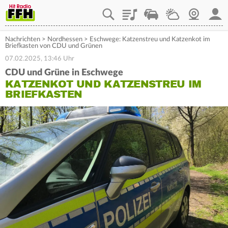
Playlist
Staupilot
Wetter
Webcam
Mein
Nachrichten
>
Nordhessen
>
Eschwege: Katzenstreu und Katzenkot im
Briefkasten von CDU und Grünen
07.02.2025, 13:46 Uhr
CDU und Grüne in Eschwege
KATZENKOT UND KATZENSTREU IM
BRIEFKASTEN