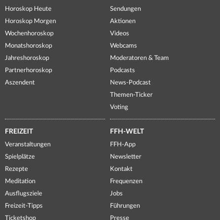
Horoskop Heute
Sendungen
Horoskop Morgen
Aktionen
Wochenhoroskop
Videos
Monatshoroskop
Webcams
Jahreshoroskop
Moderatoren & Team
Partnerhoroskop
Podcasts
Aszendent
News-Podcast
Themen-Ticker
Voting
FREIZEIT
FFH-WELT
Veranstaltungen
FFH-App
Spielplätze
Newsletter
Rezepte
Kontakt
Meditation
Frequenzen
Ausflugsziele
Jobs
Freizeit-Tipps
Führungen
Ticketshop
Presse