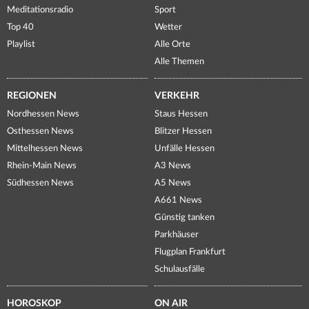
Meditationsradio
Sport
Top 40
Wetter
Playlist
Alle Orte
Alle Themen
REGIONEN
VERKEHR
Nordhessen News
Staus Hessen
Osthessen News
Blitzer Hessen
Mittelhessen News
Unfälle Hessen
Rhein-Main News
A3 News
Südhessen News
A5 News
A661 News
Günstig tanken
Parkhäuser
Flugplan Frankfurt
Schulausfälle
HOROSKOP
ON AIR