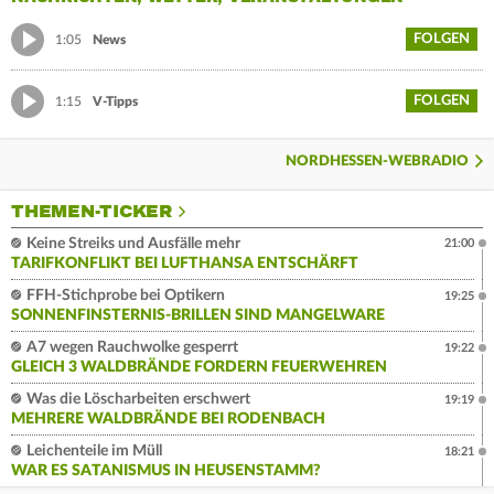
FOLGEN
1:05
News
FOLGEN
1:15
V-Tipps
NORDHESSEN-WEBRADIO
THEMEN-TICKER
Keine Streiks und Ausfälle mehr
21:00
TARIFKONFLIKT BEI LUFTHANSA ENTSCHÄRFT
FFH-Stichprobe bei Optikern
19:25
SONNENFINSTERNIS-BRILLEN SIND MANGELWARE
A7 wegen Rauchwolke gesperrt
19:22
GLEICH 3 WALDBRÄNDE FORDERN FEUERWEHREN
Was die Löscharbeiten erschwert
19:19
MEHRERE WALDBRÄNDE BEI RODENBACH
Leichenteile im Müll
18:21
WAR ES SATANISMUS IN HEUSENSTAMM?