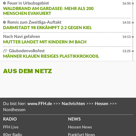
Feuer in Urlaubsgebiet
16:50
WALDBRAND AM GARDASEE: MEHR ALS 200
MENSCHEN EVAKUIERT
Remis zum Zweitliga-Auftakt
14:55
DARMSTADT 98 ERKÄMPFT 2:2 GEGEN KIEL
Nach Navi gefahren
14:13
MUTTER LANDET MIT KINDERN IM BACH
Gäubodenvolksfest
13:25
MÄNNER KLAUEN RIESIGES PLASTIKKROKODIL
AUS DEM NETZ
Du bist hier:
www.FFH.de
>>>
Nachrichten
>>>
Hessen
>>>
Nordhessen
RADIO
NEWS
FFH Live
Hessen News
80er Radio
Frankfurt News