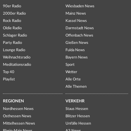
90er Radio
Wiesbaden News
2000er Radio
Mainz News
Rock Radio
Kassel News
Oldie Radio
Darmstadt News
Schlager Radio
Offenbach News
Party Radio
Gießen News
Lounge Radio
Fulda News
Weihnachtsradio
Bayern News
Meditationsradio
Sport
Top 40
Wetter
Playlist
Alle Orte
Alle Themen
REGIONEN
VERKEHR
Nordhessen News
Staus Hessen
Osthessen News
Blitzer Hessen
Mittelhessen News
Unfälle Hessen
Rhein-Main News
A3 News