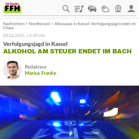
Playlist
Staupilot
Wetter
Webcam
Mein
Nachrichten
>
Nordhessen
>
Alkosause in Kassel: Verfolgungsjagd endet im
Chaos
20.02.2025, 13:39 Uhr
Verfolgungsjagd in Kassel
ALKOHOL AM STEUER ENDET IM BACH
Redakteur
Marius Franke