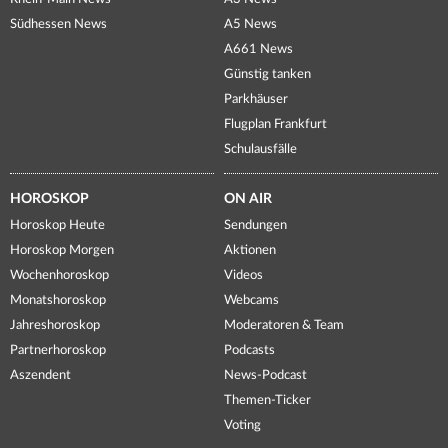
Südhessen News
A5 News
A661 News
Günstig tanken
Parkhäuser
Flugplan Frankfurt
Schulausfälle
HOROSKOP
ON AIR
Horoskop Heute
Sendungen
Horoskop Morgen
Aktionen
Wochenhoroskop
Videos
Monatshoroskop
Webcams
Jahreshoroskop
Moderatoren & Team
Partnerhoroskop
Podcasts
Aszendent
News-Podcast
Themen-Ticker
Voting