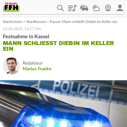
Playlist
Staupilot
Wetter
Webcam
Mein
Nachrichten
>
Nordhessen
>
Kassel: Mann schließt Diebin im Keller ein
14.04.2025, 16:17 Uhr
Festnahme in Kassel
MANN SCHLIESST DIEBIN IM KELLER E
IN
Redakteur
Marius Franke