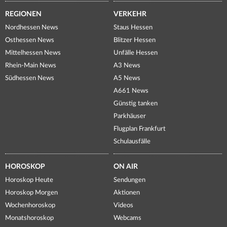
REGIONEN
VERKEHR
Nordhessen News
Staus Hessen
Osthessen News
Blitzer Hessen
Mittelhessen News
Unfälle Hessen
Rhein-Main News
A3 News
Südhessen News
A5 News
A661 News
Günstig tanken
Parkhäuser
Flugplan Frankfurt
Schulausfälle
HOROSKOP
ON AIR
Horoskop Heute
Sendungen
Horoskop Morgen
Aktionen
Wochenhoroskop
Videos
Monatshoroskop
Webcams