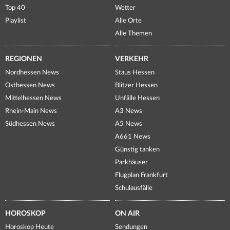
Top 40
Wetter
Playlist
Alle Orte
Alle Themen
REGIONEN
VERKEHR
Nordhessen News
Staus Hessen
Osthessen News
Blitzer Hessen
Mittelhessen News
Unfälle Hessen
Rhein-Main News
A3 News
Südhessen News
A5 News
A661 News
Günstig tanken
Parkhäuser
Flugplan Frankfurt
Schulausfälle
HOROSKOP
ON AIR
Horoskop Heute
Sendungen