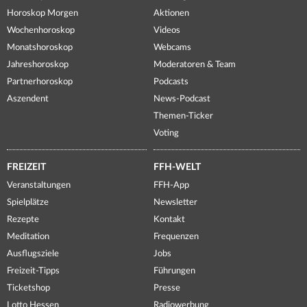
Horoskop Morgen
Aktionen
Wochenhoroskop
Videos
Monatshoroskop
Webcams
Jahreshoroskop
Moderatoren & Team
Partnerhoroskop
Podcasts
Aszendent
News-Podcast
Themen-Ticker
Voting
FREIZEIT
FFH-WELT
Veranstaltungen
FFH-App
Spielplätze
Newsletter
Rezepte
Kontakt
Meditation
Frequenzen
Ausflugsziele
Jobs
Freizeit-Tipps
Führungen
Ticketshop
Presse
Lotto Hessen
Radiowerbung