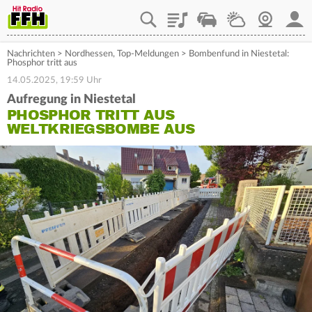
Playlist
Staupilot
Wetter
Webcam
Mein
Nachrichten
>
Nordhessen
,
Top-Meldungen
>
Bombenfund in Niestetal:
Phosphor tritt aus
14.05.2025, 19:59 Uhr
Aufregung in Niestetal
PHOSPHOR TRITT AUS
WELTKRIEGSBOMBE AUS