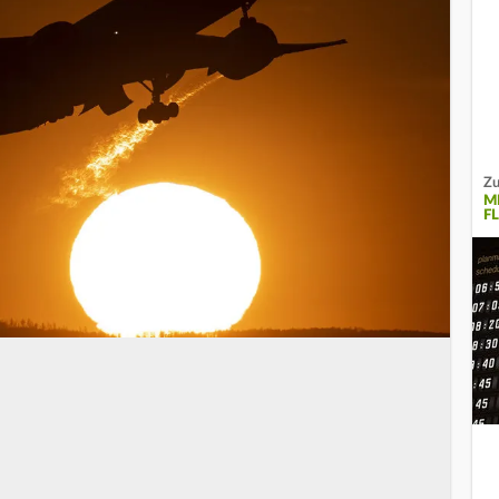
Zu
M
F