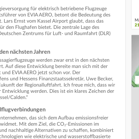
gieversorgung für elektrisch betriebene Flugzeuge
ftsführer von EVIA AERO, betont die Bedeutung des
Ma
t. Lars Ernst vom Kassel Airport glaubt, dass das
2
r den Flughafen bietet. Die zentrale Lage des
s Deutschen Zentrums für Luft- und Raumfahrt (DLR)
den nächsten Jahren
assagierflugzeuge werden zwar erst in den nächsten
rt. Auf diese Entwicklung bereite man sich mit der
t und EVIA AERO jetzt schon vor. Der
fens und Hessens Finanzstaatssekretär, Uwe Becker,
 Zukunft der Regionalluftfahrt. Ich freue mich, dass wir
 Entwicklung werden. Dies ist ein klares Zeichen der
ssel/Calden.“
alflugverbindungen
unternehmen, das sich dem Aufbau emissionsfreier
 widmet. Mit dem Ziel, die CO₂-Emissionen im
und nachhaltige Alternativen zu schaffen, kombiniert
chnologien wie elektrische und wasserstoffbasierte