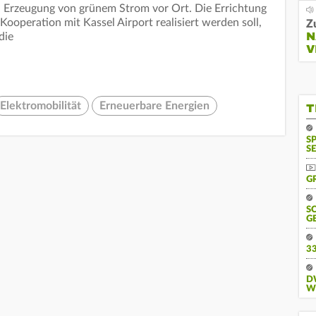
n Erzeugung von grünem Strom vor Ort. Die Errichtung
ooperation mit Kassel Airport realisiert werden soll,
Z
N
die
V
Elektromobilität
Erneuerbare Energien
T
S
SE
G
S
G
3
D
W