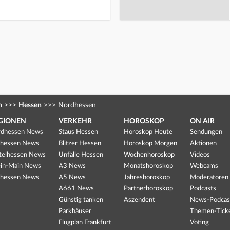
n
>>>
Hessen
>>>
Nordhessen
GIONEN
VERKEHR
HOROSKOP
ON AIR
dhessen News
Staus Hessen
Horoskop Heute
Sendungen
hessen News
Blitzer Hessen
Horoskop Morgen
Aktionen
telhessen News
Unfälle Hessen
Wochenhoroskop
Videos
in-Main News
A3 News
Monatshoroskop
Webcams
hessen News
A5 News
Jahreshoroskop
Moderatoren
A661 News
Partnerhoroskop
Podcasts
Günstig tanken
Aszendent
News-Podcas
Parkhäuser
Themen-Tick
Flugplan Frankfurt
Voting