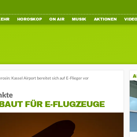
KEHR
HOROSKOP
ON AIR
MUSIK
AKTIONEN
VIDE
A
erosin: Kassel Airport bereitet sich auf E-Flieger vor
nkte
BAUT FÜR E-FLUGZEUGE