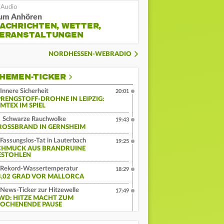
um Anhören
ACHRICHTEN, WETTER,
ERANSTALTUNGEN
NORDHESSEN-WEBRADIO
HEMEN-TICKER
Innere Sicherheit
20:01
PRENGSTOFF-DROHNE IN LEIPZIG:
MTEX IM SPIEL
Schwarze Rauchwolke
19:43
ROSSBRAND IN GERNSHEIM
Fassungslos-Tat in Lauterbach
19:25
CHMUCK AUS BRANDRUINE
ESTOHLEN
Rekord-Wassertemperatur
18:29
3,02 GRAD VOR MALLORCA
News-Ticker zur Hitzewelle
17:49
WD: HITZE MACHT ZUM
OCHENENDE PAUSE