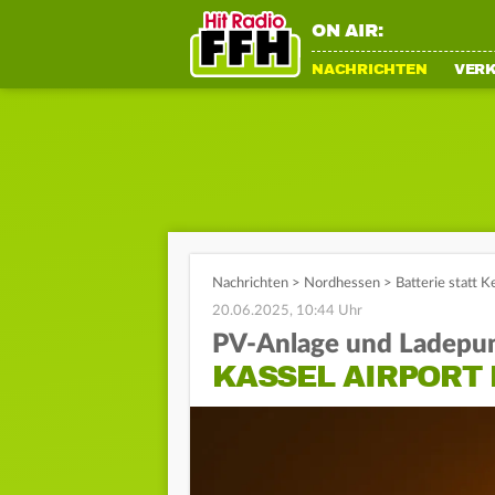
ON AIR:
NACHRICHTEN
VER
Nachrichten
>
Nordhessen
>
Batterie statt K
20.06.2025, 10:44 Uhr
PV-Anlage und Ladepu
KASSEL AIRPORT 