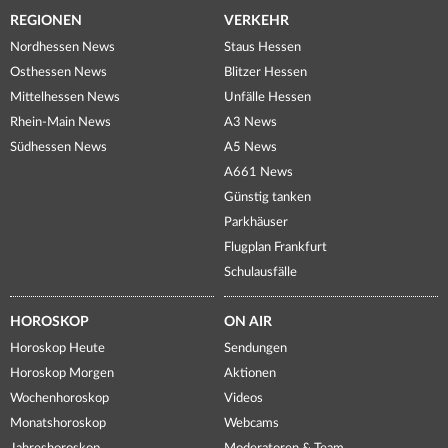
REGIONEN
VERKEHR
Nordhessen News
Staus Hessen
Osthessen News
Blitzer Hessen
Mittelhessen News
Unfälle Hessen
Rhein-Main News
A3 News
Südhessen News
A5 News
A661 News
Günstig tanken
Parkhäuser
Flugplan Frankfurt
Schulausfälle
HOROSKOP
ON AIR
Horoskop Heute
Sendungen
Horoskop Morgen
Aktionen
Wochenhoroskop
Videos
Monatshoroskop
Webcams