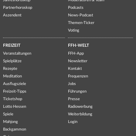
Jahreshoroskop
Moderatoren & Team
Partnerhoroskop
Podcasts
Aszendent
News-Podcast
Themen-Ticker
Voting
FREIZEIT
FFH-WELT
Veranstaltungen
FFH-App
Spielplätze
Newsletter
Rezepte
Kontakt
Meditation
Frequenzen
Ausflugsziele
Jobs
Freizeit-Tipps
Führungen
Ticketshop
Presse
Lotto Hessen
Radiowerbung
Spiele
Weiterbildung
Mahjong
Login
Backgammon