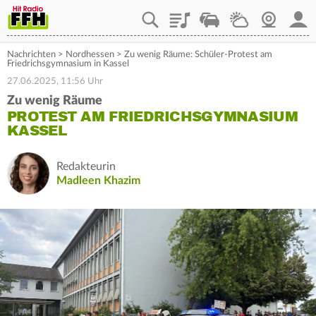
Playlist
Staupilot
Wetter
Webcam
Mein
Nachrichten
>
Nordhessen
>
Zu wenig Räume: Schüler-Protest am
Friedrichsgymnasium in Kassel
27.06.2025, 11:56 Uhr
Zu wenig Räume
PROTEST AM FRIEDRICHSGYMNASIUM
KASSEL
Redakteurin
Madleen Khazim