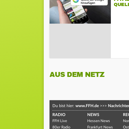
QUEL
AUS DEM NETZ
Du bist hier:
www.FFH.de
>>>
Nachrichte
RADIO
NEWS
RE
FFH Live
Hessen News
Nor
80er Radio
Frankfurt News
Ost