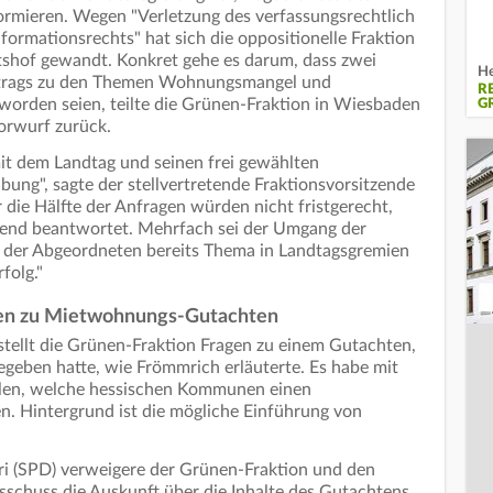
ormieren. Wegen "Verletzung des verfassungsrechtlich
formationsrechts" hat sich die oppositionelle Fraktion
tshof gewandt. Konkret gehe es darum, dass zwei
He
antrags zu den Themen Wohnungsmangel und
R
worden seien, teilte die Grünen-Fraktion in Wiesbaden
G
orwurf zurück.
t dem Landtag und seinen frei gewählten
bung", sagte der stellvertretende Fraktionsvorsitzende
die Hälfte der Anfragen würden nicht fristgerecht,
hend beantwortet. Mehrfach sei der Umgang der
 der Abgeordneten bereits Thema in Landtagsgremien
folg."
nen zu Mietwohnungs-Gutachten
 stellt die Grünen-Fraktion Fragen zu einem Gutachten,
egeben hatte, wie Frömmrich erläuterte. Es habe mit
llen, welche hessischen Kommunen einen
 Hintergrund ist die mögliche Einführung von
i (SPD) verweigere der Grünen-Fraktion und den
schuss die Auskunft über die Inhalte des Gutachtens