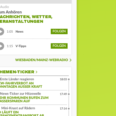
um Anhören
ACHRICHTEN, WETTER,
ERANSTALTUNGEN
FOLGEN
1:05
News
FOLGEN
1:15
V-Tipps
WIESBADEN/MAINZ-WEBRADIO
HEMEN-TICKER
Erste Länder reagieren
18:03
KW-FAHRVERBOT AN
ONNTAGEN AUSSER KRAFT
News-Ticker zur Hitzewelle
17:49
EHR KOMMUNEN RUFEN ZUM
ASSERSPAREN AUF
Mini-Knast auf Rädern
17:14
O LÄUFT EIN
EFANGENENTRANSPORT AB