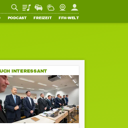
Playlist
Staupilot
Wetter
Webcam
Mein FFH
O
PODCAST
FREIZEIT
FFH-WELT
UCH INTERESSANT