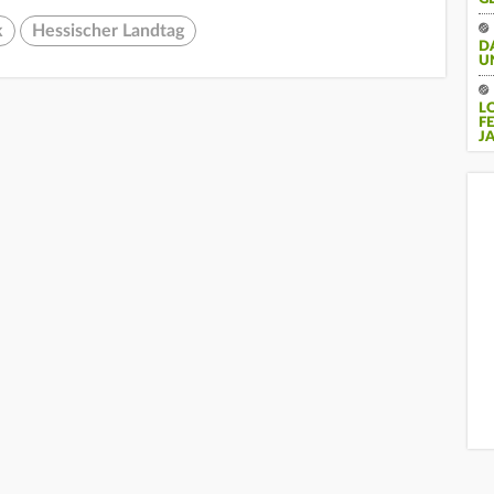
k
Hessischer Landtag
D
U
L
F
J