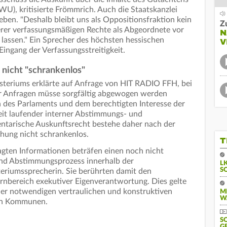
U), kritisierte Frömmrich. Auch die Staatskanzlei
ben. "Deshalb bleibt uns als Oppositionsfraktion kein
Z
erer verfassungsmäßigen Rechte als Abgeordnete vor
N
 lassen." Ein Sprecher des höchsten hessischen
V
Eingang der Verfassungsstreitigkeit.
 nicht "schrankenlos"
steriums erklärte auf Anfrage von HIT RADIO FFH, bei
r Anfragen müsse sorgfältig abgewogen werden
des Parlaments und dem berechtigten Interesse der
eit laufender interner Abstimmungs- und
ntarische Auskunftsrecht bestehe daher nach der
hung nicht schrankenlos.
T
agten Informationen beträfen einen noch nicht
und Abstimmungsprozess innerhalb der
L
S
teriumssprecherin. Sie berührten damit den
rnbereich exekutiver Eigenverantwortung. Dies gelte
er notwendigen vertraulichen und konstruktiven
M
W
en Kommunen.
S
G