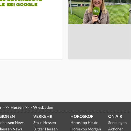
LE BEI GOOGLE
n
>>>
Hessen
>>>
Wiesbaden
GIONEN
VERKEHR
HOROSKOP
ON AIR
dhessen News
Staus Hessen
Horoskop Heute
Sendungen
hessen News
Blitzer Hessen
Horoskop Morgen
Aktionen