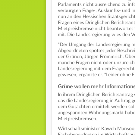
Parlaments nicht ausreichend zu inf
verbürgten Frage-, Auskunfts- und In
nun an den Hessischen Staatsgerich
Fragen eines Dringlichen Berichts
Mietpreisbremse nicht beantwortet 
mit. Die Landesregierung wies den V
"Der Umgang der Landesregierung mi
Abgeordneten spottet jeder Beschrei
der Grünen, Jürgen Frömmrich. Über 
manche Fragen nicht oder unzureic
Landesregierung mit dem Fragerecht
gewesen, ergänzte er. "Leider ohne Er
Grüne wollen mehr Informatio
In ihrem Dringlichen Berichtsantrag
das die Landesregierung in Auftrag g
dem Gutachten ermittelt werden so
angespannten Wohnungsmarkt haben.
Mietpreisbremsen.
Wirtschaftsminister Kaweh Mansoor
Fachabgeordneten im Wirtschaftsaus