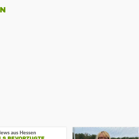
EN
ews aus Hessen
ALS BEVORZUGTE