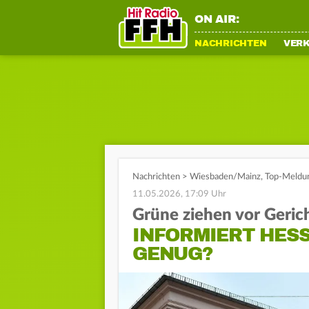
ON AIR:
NACHRICHTEN
VER
Nachrichten
>
Wiesbaden/Mainz
,
Top-Meldu
11.05.2026, 17:09 Uhr
Grüne ziehen vor Geric
INFORMIERT HES
GENUG?