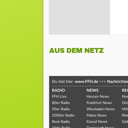
AUS DEM NETZ
Du bist hier:
www.FFH.de
>>>
Nachrichte
RADIO
NEWS
RE
FFH Live
Hessen News
Nor
80er Radio
Frankfurt News
Ost
90er Radio
Wiesbaden News
Mit
2000er Radio
Mainz News
Rhe
Rock Radio
Kassel News
Süd