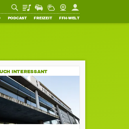
Playlist
Staupilot
Wetter
Webcam
Mein FFH
O
PODCAST
FREIZEIT
FFH-WELT
UCH INTERESSANT