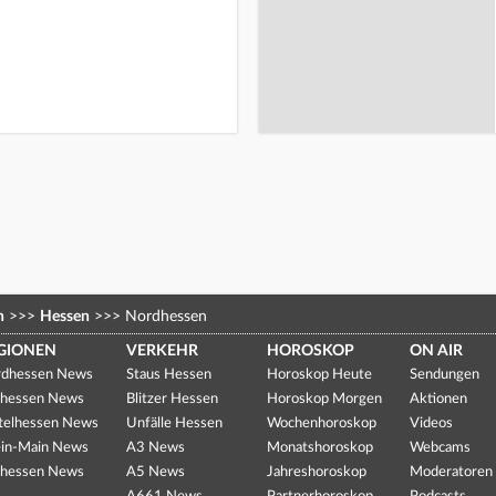
n
>>>
Hessen
>>>
Nordhessen
GIONEN
VERKEHR
HOROSKOP
ON AIR
dhessen News
Staus Hessen
Horoskop Heute
Sendungen
hessen News
Blitzer Hessen
Horoskop Morgen
Aktionen
telhessen News
Unfälle Hessen
Wochenhoroskop
Videos
in-Main News
A3 News
Monatshoroskop
Webcams
hessen News
A5 News
Jahreshoroskop
Moderatoren