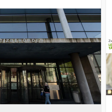
Zw
L
T