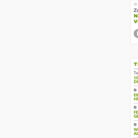
Z
N
V
T
Ta
1
D
E
H
F
G
W
A