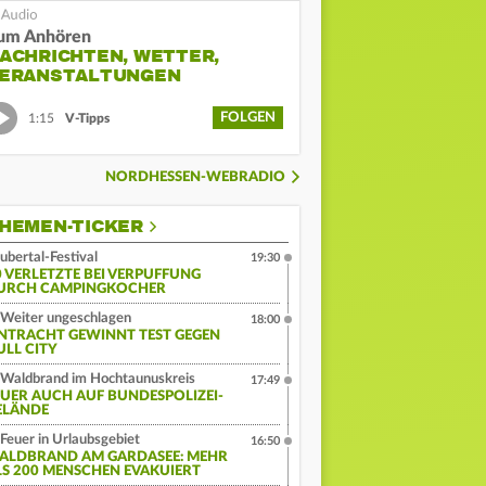
um Anhören
ACHRICHTEN, WETTER,
ERANSTALTUNGEN
FOLGEN
1:15
V-Tipps
NORDHESSEN-WEBRADIO
HEMEN-TICKER
ubertal-Festival
19:30
0 VERLETZTE BEI VERPUFFUNG
URCH CAMPINGKOCHER
Weiter ungeschlagen
18:00
INTRACHT GEWINNT TEST GEGEN
ULL CITY
Waldbrand im Hochtaunuskreis
17:49
EUER AUCH AUF BUNDESPOLIZEI-
ELÄNDE
Feuer in Urlaubsgebiet
16:50
ALDBRAND AM GARDASEE: MEHR
LS 200 MENSCHEN EVAKUIERT