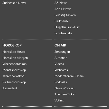
Südhessen News
A5 News
A661 News
Günstig tanken
Parkhäuser
Flugplan Frankfurt
Schulausfälle
HOROSKOP
ON AIR
Horoskop Heute
Sendungen
Horoskop Morgen
Aktionen
Wochenhoroskop
Videos
Monatshoroskop
Webcams
Jahreshoroskop
Moderatoren & Team
Partnerhoroskop
Podcasts
Aszendent
News-Podcast
Themen-Ticker
Voting