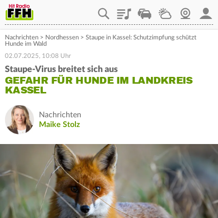
Playlist
Staupilot
Wetter
Webcam
Mein
Nachrichten
>
Nordhessen
>
Staupe in Kassel: Schutzimpfung schützt
Hunde im Wald
02.07.2025, 10:08 Uhr
Staupe-Virus breitet sich aus
GEFAHR FÜR HUNDE IM LANDKREIS
KASSEL
Nachrichten
Maike Stolz