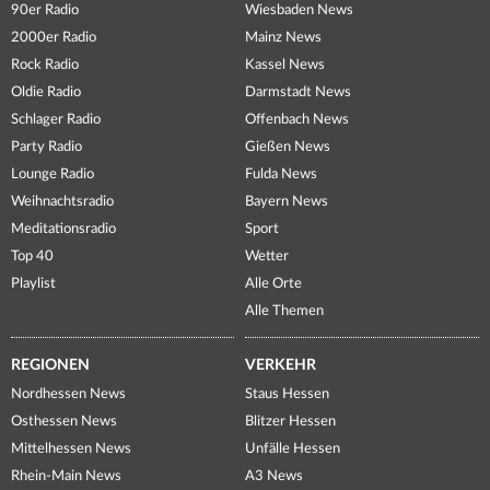
90er Radio
Wiesbaden News
2000er Radio
Mainz News
Rock Radio
Kassel News
Oldie Radio
Darmstadt News
Schlager Radio
Offenbach News
Party Radio
Gießen News
Lounge Radio
Fulda News
Weihnachtsradio
Bayern News
Meditationsradio
Sport
Top 40
Wetter
Playlist
Alle Orte
Alle Themen
REGIONEN
VERKEHR
Nordhessen News
Staus Hessen
Osthessen News
Blitzer Hessen
Mittelhessen News
Unfälle Hessen
Rhein-Main News
A3 News