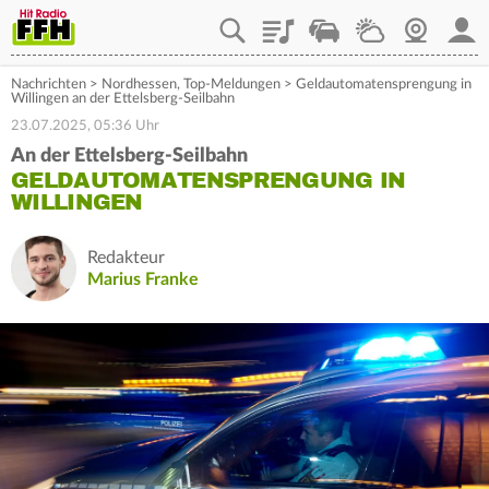
Playlist
Staupilot
Wetter
Webcam
Mein
Nachrichten
>
Nordhessen
,
Top-Meldungen
>
Geldautomatensprengung in
Willingen an der Ettelsberg-Seilbahn
23.07.2025, 05:36 Uhr
An der Ettelsberg-Seilbahn
GELDAUTOMATENSPRENGUNG IN
WILLINGEN
Redakteur
Marius Franke