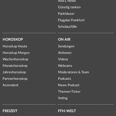
A661 News
Günstig tanken
Parkhäuser
Flugplan Frankfurt
Schulausfälle
HOROSKOP
ON AIR
Horoskop Heute
Sendungen
Horoskop Morgen
Aktionen
Wochenhoroskop
Videos
Monatshoroskop
Webcams
Jahreshoroskop
Moderatoren & Team
Partnerhoroskop
Podcasts
Aszendent
News-Podcast
Themen-Ticker
Voting
FREIZEIT
FFH-WELT