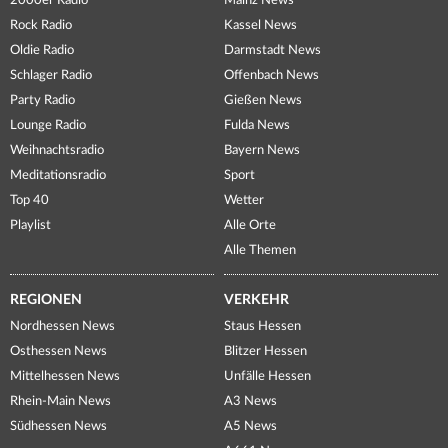
2000er Radio
Mainz News
Rock Radio
Kassel News
Oldie Radio
Darmstadt News
Schlager Radio
Offenbach News
Party Radio
Gießen News
Lounge Radio
Fulda News
Weihnachtsradio
Bayern News
Meditationsradio
Sport
Top 40
Wetter
Playlist
Alle Orte
Alle Themen
REGIONEN
VERKEHR
Nordhessen News
Staus Hessen
Osthessen News
Blitzer Hessen
Mittelhessen News
Unfälle Hessen
Rhein-Main News
A3 News
Südhessen News
A5 News