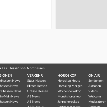
n
>>>
Hessen
>>>
Nordhessen
GIONEN
VERKEHR
HOROSKOP
ON AIR
dhessen News
Staus Hessen
Horoskop Heute
Sendungen
hessen News
Blitzer Hessen
Horoskop Morgen
Aktionen
telhessen News
Unfälle Hessen
Wochenhoroskop
Videos
in-Main News
A3 News
Monatshoroskop
Webcams
hessen News
A5 News
Jahreshoroskop
Moderatoren