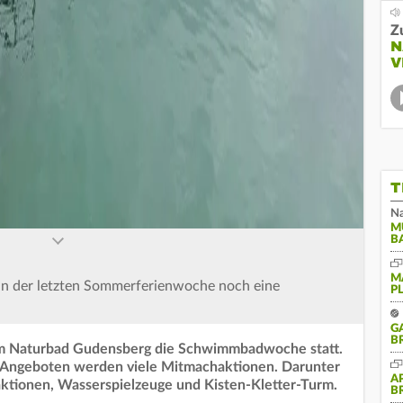
Z
N
V
T
Na
M
B
M
in der letzten Sommerferienwoche noch eine
P
G
B
 im Naturbad Gudensberg die Schwimmbadwoche statt.
i. Angeboten werden viele Mitmachaktionen. Darunter
A
ktionen, Wasserspielzeuge und Kisten-Kletter-Turm.
B