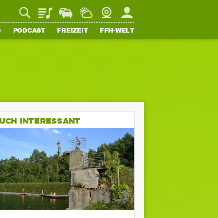
Playlist
Staupilot
Wetter
Webcam
Mein FFH
O
PODCAST
FREIZEIT
FFH-WELT
UCH INTERESSANT