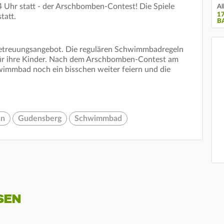
14 Uhr statt - der Arschbomben-Contest! Die Spiele
Al
1
tatt.
B
nbetreuungsangebot. Die regulären Schwimmbadregeln
 für ihre Kinder. Nach dem Arschbomben-Contest am
immbad noch ein bisschen weiter feiern und die
en
Gudensberg
Schwimmbad
SEN