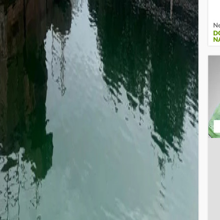
Ne
D
N