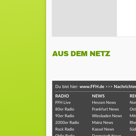
AUS DEM NETZ
Du bist hier:
www.FFH.de
>>>
Nachrichte
RADIO
NEWS
RE
FFH Live
Hessen News
Nor
80er Radio
Frankfurt News
Ost
90er Radio
Wiesbaden News
Mit
2000er Radio
Mainz News
Rhe
Rock Radio
Kassel News
Süd