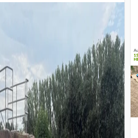
Au
1
H