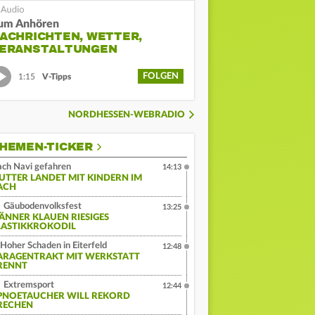
um Anhören
ACHRICHTEN, WETTER,
ERANSTALTUNGEN
FOLGEN
1:15
V-Tipps
NORDHESSEN-WEBRADIO
HEMEN-TICKER
ch Navi gefahren
14:13
UTTER LANDET MIT KINDERN IM
ACH
Gäubodenvolksfest
13:25
ÄNNER KLAUEN RIESIGES
LASTIKKROKODIL
Hoher Schaden in Eiterfeld
12:48
ARAGENTRAKT MIT WERKSTATT
RENNT
Extremsport
12:44
PNOETAUCHER WILL REKORD
RECHEN