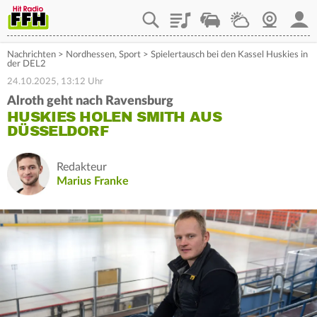
Playlist
Staupilot
Wetter
Webcam
Mein
Nachrichten
>
Nordhessen
,
Sport
>
Spielertausch bei den Kassel Huskies in
der DEL2
24.10.2025, 13:12 Uhr
Alroth geht nach Ravensburg
HUSKIES HOLEN SMITH AUS
DÜSSELDORF
Redakteur
Marius Franke