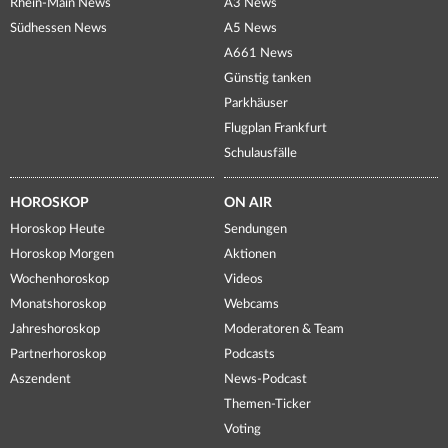
Rhein-Main News
A3 News
Südhessen News
A5 News
A661 News
Günstig tanken
Parkhäuser
Flugplan Frankfurt
Schulausfälle
HOROSKOP
ON AIR
Horoskop Heute
Sendungen
Horoskop Morgen
Aktionen
Wochenhoroskop
Videos
Monatshoroskop
Webcams
Jahreshoroskop
Moderatoren & Team
Partnerhoroskop
Podcasts
Aszendent
News-Podcast
Themen-Ticker
Voting