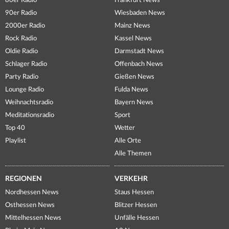
80er Radio
Frankfurt News
90er Radio
Wiesbaden News
2000er Radio
Mainz News
Rock Radio
Kassel News
Oldie Radio
Darmstadt News
Schlager Radio
Offenbach News
Party Radio
Gießen News
Lounge Radio
Fulda News
Weihnachtsradio
Bayern News
Meditationsradio
Sport
Top 40
Wetter
Playlist
Alle Orte
Alle Themen
REGIONEN
VERKEHR
Nordhessen News
Staus Hessen
Osthessen News
Blitzer Hessen
Mittelhessen News
Unfälle Hessen