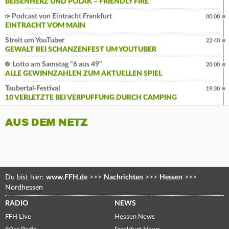
BEISENHERZ UND POLAK – FRIENDLY FIRE
Podcast von Eintracht Frankfurt
00:00
EINTRACHT VOM MAIN
Streit um YouTuber
22:40
GEWALT BEI SCHANZENFEST UM YOUTUBER
Lotto am Samstag "6 aus 49"
20:00
ALLE GEWINNZAHLEN ZUM AKTUELLEN SPIEL
Taubertal-Festival
19:30
10 VERLETZTE BEI VERPUFFUNG DURCH CAMPING
AUS DEM NETZ
Du bist hier:
www.FFH.de
>>>
Nachrichten
>>>
Hessen
>>>
Nordhessen
RADIO
NEWS
FFH Live
Hessen News