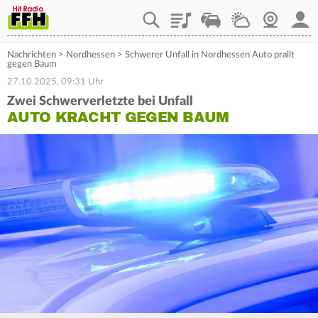
Playlist
Staupilot
Wetter
Webcam
Mein
Nachrichten
>
Nordhessen
>
Schwerer Unfall in Nordhessen Auto prallt
gegen Baum
27.10.2025, 09:31 Uhr
Zwei Schwerverletzte bei Unfall
AUTO KRACHT GEGEN BAUM