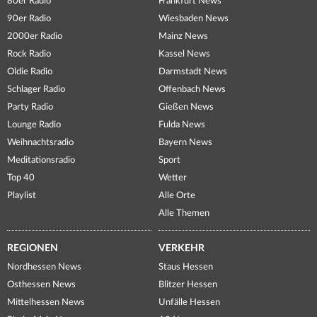
80er Radio
Frankfurt News
90er Radio
Wiesbaden News
2000er Radio
Mainz News
Rock Radio
Kassel News
Oldie Radio
Darmstadt News
Schlager Radio
Offenbach News
Party Radio
Gießen News
Lounge Radio
Fulda News
Weihnachtsradio
Bayern News
Meditationsradio
Sport
Top 40
Wetter
Playlist
Alle Orte
Alle Themen
REGIONEN
VERKEHR
Nordhessen News
Staus Hessen
Osthessen News
Blitzer Hessen
Mittelhessen News
Unfälle Hessen