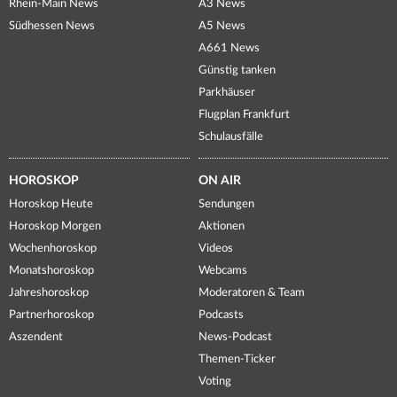
Rhein-Main News
A3 News
Südhessen News
A5 News
A661 News
Günstig tanken
Parkhäuser
Flugplan Frankfurt
Schulausfälle
HOROSKOP
ON AIR
Horoskop Heute
Sendungen
Horoskop Morgen
Aktionen
Wochenhoroskop
Videos
Monatshoroskop
Webcams
Jahreshoroskop
Moderatoren & Team
Partnerhoroskop
Podcasts
Aszendent
News-Podcast
Themen-Ticker
Voting