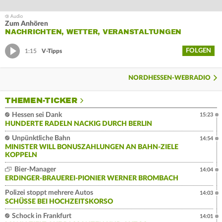
Zum Anhören
NACHRICHTEN, WETTER, VERANSTALTUNGEN
FOLGEN
1:15
V-Tipps
NORDHESSEN-WEBRADIO
THEMEN-TICKER
Hessen sei Dank
15:23
HUNDERTE RADELN NACKIG DURCH BERLIN
Unpünktliche Bahn
14:54
MINISTER WILL BONUSZAHLUNGEN AN BAHN-ZIELE
KOPPELN
Bier-Manager
14:04
ERDINGER-BRAUEREI-PIONIER WERNER BROMBACH
Polizei stoppt mehrere Autos
14:03
SCHÜSSE BEI HOCHZEITSKORSO
Schock in Frankfurt
14:01