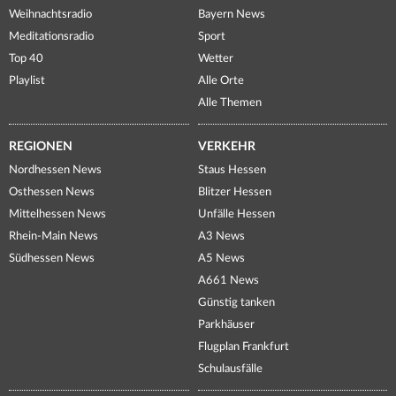
Weihnachtsradio
Bayern News
Meditationsradio
Sport
Top 40
Wetter
Playlist
Alle Orte
Alle Themen
REGIONEN
VERKEHR
Nordhessen News
Staus Hessen
Osthessen News
Blitzer Hessen
Mittelhessen News
Unfälle Hessen
Rhein-Main News
A3 News
Südhessen News
A5 News
A661 News
Günstig tanken
Parkhäuser
Flugplan Frankfurt
Schulausfälle