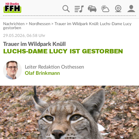
Playlist
Staupilot
Wetter
Webcam
Mein
Nachrichten
>
Nordhessen
>
Trauer im Wildpark Knüll: Luchs-Dame Lucy
gestorben
29.05.2026, 06:58 Uhr
Trauer im Wildpark Knüll
LUCHS-DAME LUCY IST GESTORBEN
Leiter Redaktion Osthessen
Olaf Brinkmann