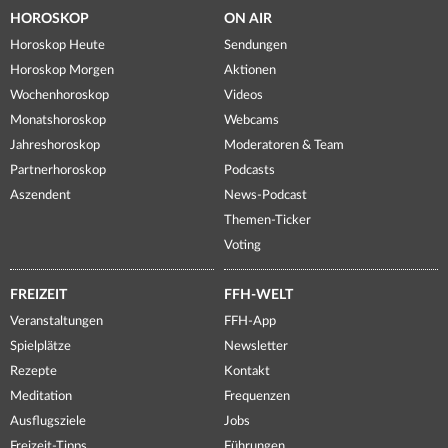
HOROSKOP
ON AIR
Horoskop Heute
Sendungen
Horoskop Morgen
Aktionen
Wochenhoroskop
Videos
Monatshoroskop
Webcams
Jahreshoroskop
Moderatoren & Team
Partnerhoroskop
Podcasts
Aszendent
News-Podcast
Themen-Ticker
Voting
FREIZEIT
FFH-WELT
Veranstaltungen
FFH-App
Spielplätze
Newsletter
Rezepte
Kontakt
Meditation
Frequenzen
Ausflugsziele
Jobs
Freizeit-Tipps
Führungen