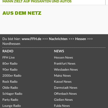
MANN ZIELT AUF PASSANTEN UND AUTOS
AUS DEM NETZ
Du bist hier:
www.FFH.de
>>>
Nachrichten
>>>
Hessen
>>>
Nordhessen
RADIO
NEWS
FFH Live
Hessen News
80er Radio
Frankfurt News
90er Radio
Wiesbaden News
2000er Radio
Mainz News
Rock Radio
Kassel News
Oldie Radio
Darmstadt News
Schlager Radio
Offenbach News
Party Radio
Gießen News
Lounge Radio
Fulda News