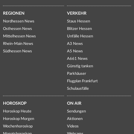
REGIONEN
VERKEHR
Nordhessen News
Staus Hessen
Osthessen News
Blitzer Hessen
Mittelhessen News
Unfälle Hessen
Rhein-Main News
A3 News
Südhessen News
A5 News
A661 News
Günstig tanken
Parkhäuser
Flugplan Frankfurt
Schulausfälle
HOROSKOP
ON AIR
Horoskop Heute
Sendungen
Horoskop Morgen
Aktionen
Wochenhoroskop
Videos
Monatshoroskop
Webcams