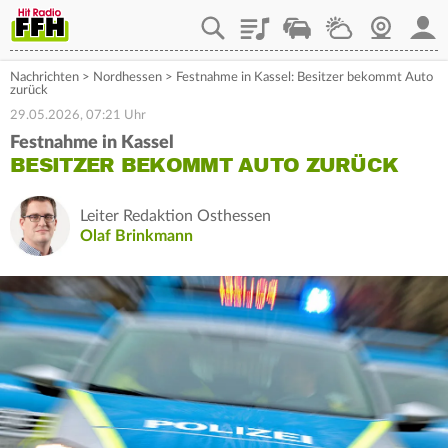
Playlist
Staupilot
Wetter
Webcam
Mein
Nachrichten
>
Nordhessen
>
Festnahme in Kassel: Besitzer bekommt Auto
zurück
29.05.2026, 07:21 Uhr
Festnahme in Kassel
BESITZER BEKOMMT AUTO ZURÜCK
Leiter Redaktion Osthessen
Olaf Brinkmann