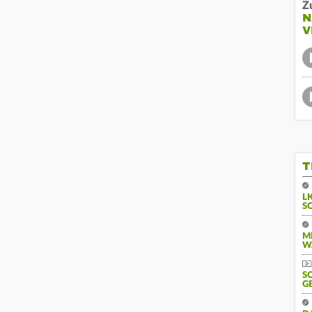
Z
N
V
T
L
S
M
W
S
G