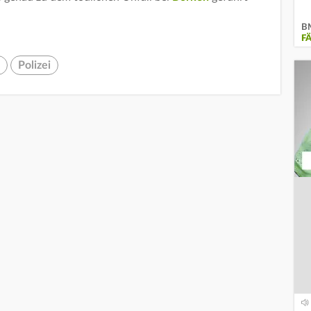
BM
F
Polizei