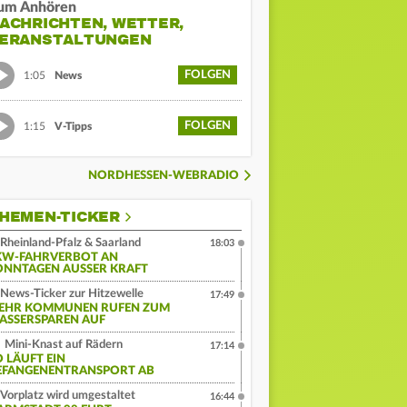
um Anhören
ACHRICHTEN, WETTER,
ERANSTALTUNGEN
FOLGEN
1:05
News
FOLGEN
1:15
V-Tipps
NORDHESSEN-WEBRADIO
HEMEN-TICKER
Rheinland-Pfalz & Saarland
18:03
KW-FAHRVERBOT AN
ONNTAGEN AUSSER KRAFT
News-Ticker zur Hitzewelle
17:49
EHR KOMMUNEN RUFEN ZUM
ASSERSPAREN AUF
Mini-Knast auf Rädern
17:14
O LÄUFT EIN
EFANGENENTRANSPORT AB
Vorplatz wird umgestaltet
16:44