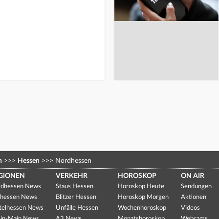
n
>>>
Hessen
>>>
Nordhessen
GIONEN
VERKEHR
HOROSKOP
ON AIR
dhessen News
Staus Hessen
Horoskop Heute
Sendungen
hessen News
Blitzer Hessen
Horoskop Morgen
Aktionen
telhessen News
Unfälle Hessen
Wochenhoroskop
Videos
in-Main News
A3 News
Monatshoroskop
Webcams