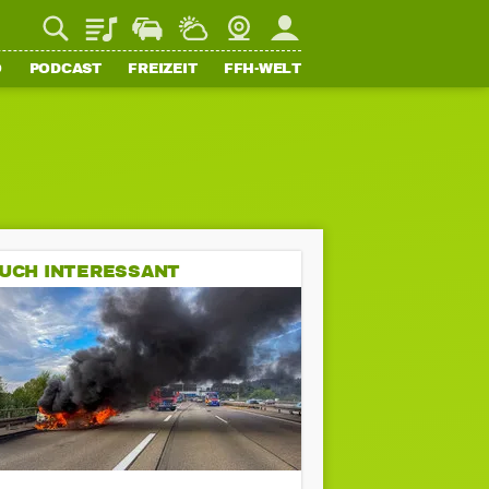
Playlist
Staupilot
Wetter
Webcam
Mein FFH
O
PODCAST
FREIZEIT
FFH-WELT
UCH INTERESSANT