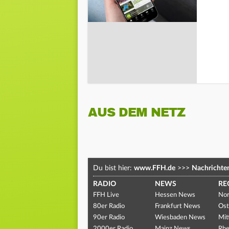
AUS DEM NETZ
Du bist hier:
www.FFH.de
>>>
Nachrichte
RADIO
NEWS
RE
FFH Live
Hessen News
Nor
80er Radio
Frankfurt News
Ost
90er Radio
Wiesbaden News
Mit
2000er Radio
Mainz News
Rhe