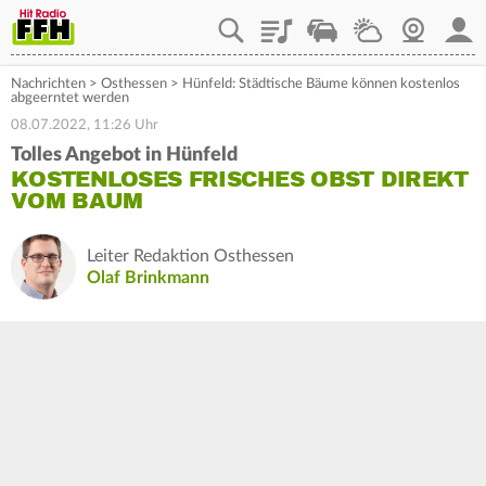
Playlist
Staupilot
Wetter
Webcam
Mein
Nachrichten
>
Osthessen
>
Hünfeld: Städtische Bäume können kostenlos
abgeerntet werden
08.07.2022, 11:26 Uhr
Tolles Angebot in Hünfeld
KOSTENLOSES FRISCHES OBST DIREKT
VOM BAUM
Leiter Redaktion Osthessen
Olaf Brinkmann