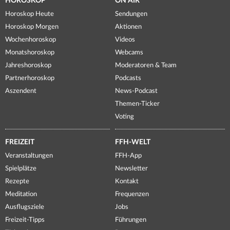
HOROSKOP
ON AIR
Horoskop Heute
Sendungen
Horoskop Morgen
Aktionen
Wochenhoroskop
Videos
Monatshoroskop
Webcams
Jahreshoroskop
Moderatoren & Team
Partnerhoroskop
Podcasts
Aszendent
News-Podcast
Themen-Ticker
Voting
FREIZEIT
FFH-WELT
Veranstaltungen
FFH-App
Spielplätze
Newsletter
Rezepte
Kontakt
Meditation
Frequenzen
Ausflugsziele
Jobs
Freizeit-Tipps
Führungen