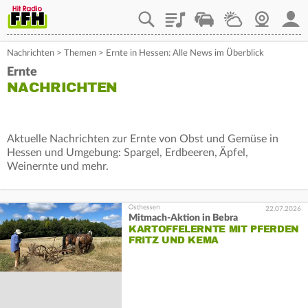
Playlist
Staupilot
Wetter
Webcam
Mein
Nachrichten
>
Themen
>
Ernte in Hessen: Alle News im Überblick
Ernte
NACHRICHTEN
Aktuelle Nachrichten zur Ernte von Obst und Gemüse in
Hessen und Umgebung: Spargel, Erdbeeren, Äpfel,
Weinernte und mehr.
22.07.2026
Mitmach-Aktion in Bebra
KARTOFFELERNTE MIT PFERDEN
FRITZ UND KEMA