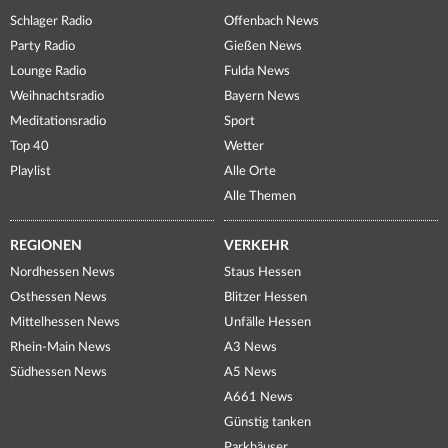
Schlager Radio
Offenbach News
Party Radio
Gießen News
Lounge Radio
Fulda News
Weihnachtsradio
Bayern News
Meditationsradio
Sport
Top 40
Wetter
Playlist
Alle Orte
Alle Themen
REGIONEN
VERKEHR
Nordhessen News
Staus Hessen
Osthessen News
Blitzer Hessen
Mittelhessen News
Unfälle Hessen
Rhein-Main News
A3 News
Südhessen News
A5 News
A661 News
Günstig tanken
Parkhäuser