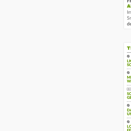
F
A
I
S
d
T
L
S
M
W
S
G
D
U
L
F