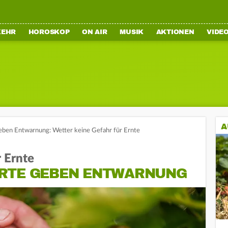
KEHR
HOROSKOP
ON AIR
MUSIK
AKTIONEN
VIDE
A
eben Entwarnung: Wetter keine Gefahr für Ernte
r Ernte
IRTE GEBEN ENTWARNUNG