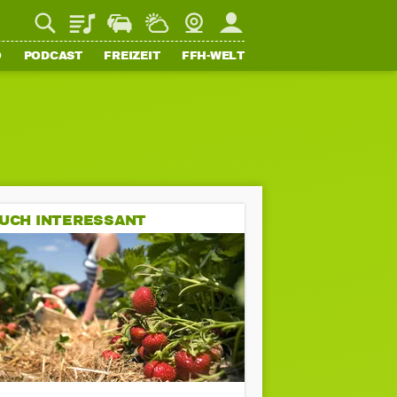
Playlist
Staupilot
Wetter
Webcam
Mein FFH
O
PODCAST
FREIZEIT
FFH-WELT
UCH INTERESSANT