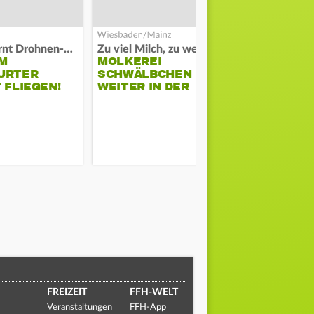
Polizei warnt Drohnen-Besitzer
Zu viel Milch, zu wenig Abnehme
M
MOLKEREI
STADTRAT
URTER
SCHWÄLBCHEN
WIEDER F
 FLIEGEN!
WEITER IN DER
SCHLAGZE
KRISE
FREIZEIT
FFH-WELT
Veranstaltungen
FFH-App