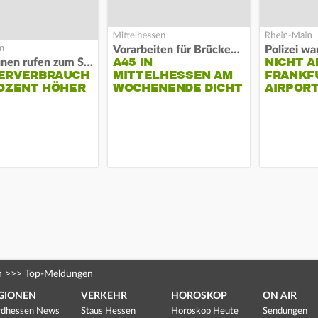
Vorarbeiten für Brücken-Neubau
A45 IN
NICHT A
Kommunen rufen zum Sparen auf
ERVERBRAUCH
MITTELHESSEN AM
FRANKF
OZENT HÖHER
WOCHENENDE DICHT
AIRPORT
n
>>>
Top-Meldungen
GIONEN
VERKEHR
HOROSKOP
ON AIR
dhessen News
Staus Hessen
Horoskop Heute
Sendungen