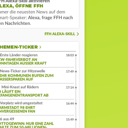
FH Alexa-Skill aktivieren
LEXA, ÖFFNE FFH
mmer die neuesten News auf dem
mart-Speaker:
Alexa, frage FFH nach
en Nachrichten
.
FFH ALEXA-SKILL
HEMEN-TICKER
Erste Länder reagieren
18:03
KW-FAHRVERBOT AN
ONNTAGEN AUSSER KRAFT
News-Ticker zur Hitzewelle
17:49
EHR KOMMUNEN RUFEN ZUM
ASSERSPAREN AUF
Mini-Knast auf Rädern
17:14
O LÄUFT EIN
EFANGENENTRANSPORT AB
Vorplatz wird umgestaltet
16:44
ARMSTADT 98 EHRT
NVERGESSENEN FAN
6 aus 49
15:49
OTTOGEWINN: NUR EINE ZAHL
EHLTE ZUM 50-MILLIONEN-