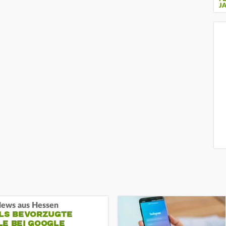
J
ews aus Hessen
ALS BEVORZUGTE
LE BEI GOOGLE