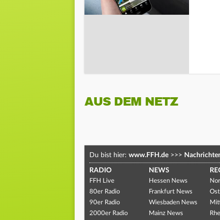
AUS DEM NETZ
Du bist hier:
www.FFH.de
>>>
Nachrichte
RADIO
NEWS
RE
FFH Live
Hessen News
Nor
80er Radio
Frankfurt News
Ost
90er Radio
Wiesbaden News
Mit
2000er Radio
Mainz News
Rhe