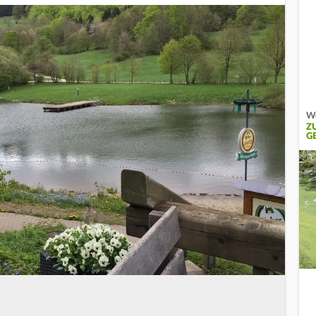
We
Z
G