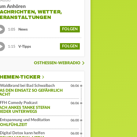
um Anhören
ACHRICHTEN, WETTER,
ERANSTALTUNGEN
FOLGEN
1:05
News
FOLGEN
1:15
V-Tipps
OSTHESSEN-WEBRADIO
HEMEN-TICKER
Waldbrand bei Bad Schwalbach
06:06
AS DEN EINSATZ SO GEFÄHRLICH
ACHT
FFH Comedy Podcast
06:06
ACH ANKES TANKE STEFAN
IEDER UNTERWEGS
Entspannung und Meditation
06:00
OHLFÜHLZEIT
Digital Detox kann helfen
06:00