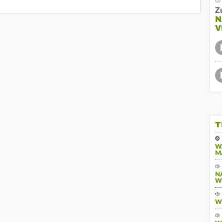
Z
N
V
T
W
M
N
W
W