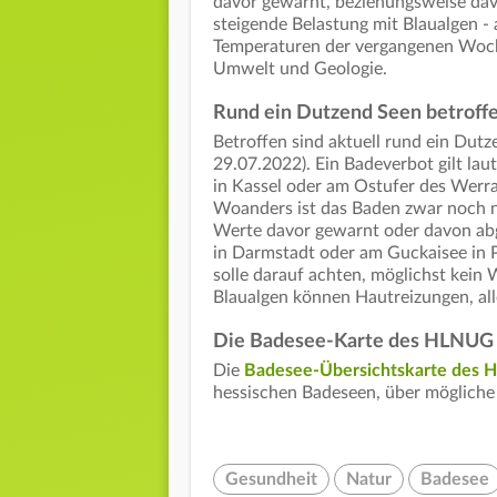
davor gewarnt, beziehungsweise dav
steigende Belastung mit Blaualgen -
Temperaturen der vergangenen Woch
Umwelt und Geologie.
Rund ein Dutzend Seen betroff
Betroffen sind aktuell rund ein Dutz
29.07.2022). Ein Badeverbot gilt l
in Kassel oder am Ostufer des Werra
Woanders ist das Baden zwar noch n
Werte davor gewarnt oder davon abg
in Darmstadt oder am Guckaisee in
solle darauf achten, möglichst kein
Blaualgen können Hautreizungen, al
Die Badesee-Karte des HLNUG
Die
Badesee-Übersichtskarte des
hessischen Badeseen, über möglich
Gesundheit
Natur
Badesee