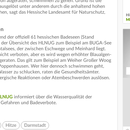
on abgeraten, schwimmen zu gehen. Grund ist die
 ausgelöst unter anderem durch die anhaltend hohen
en, sagt das Hessische Landesamt für Naturschutz,
Hi
M
en
end der offiziell 61 hessischen Badeseen (Stand
aut der Übersicht des HLNUG zum Beispiel am BUGA-See
talsees, der zwischen Eschwege und Meinhard liegt.
icht verboten, aber es wird wegen erhöhter Blaualgen-
eraten. Das gilt zum Beispiel am Weiher Großer Woog
 Poppenhausen. Wer hier dennoch schwimmen geht,
 Wasser zu schlucken, raten die Gesundheitsämter.
lergische Reaktionen oder Atembeschwerden auslösen.
 HLNUG
informiert über die Wasserqualität der
e Gefahren und Badeverbote.
Hitze
Darmstadt