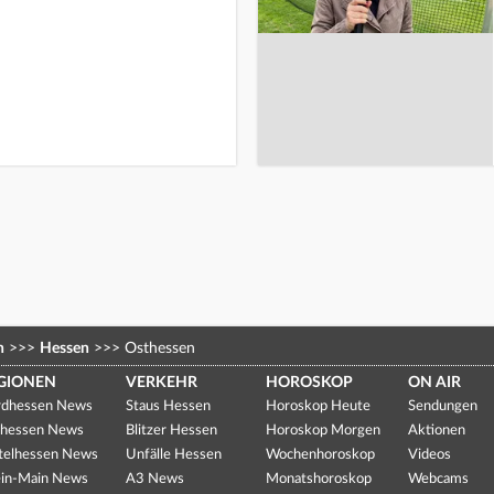
n
>>>
Hessen
>>>
Osthessen
GIONEN
VERKEHR
HOROSKOP
ON AIR
dhessen News
Staus Hessen
Horoskop Heute
Sendungen
hessen News
Blitzer Hessen
Horoskop Morgen
Aktionen
telhessen News
Unfälle Hessen
Wochenhoroskop
Videos
in-Main News
A3 News
Monatshoroskop
Webcams