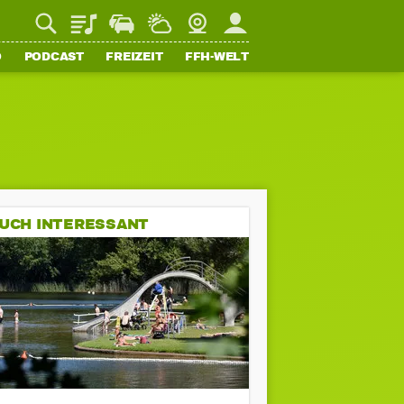
Playlist
Staupilot
Wetter
Webcam
Mein FFH
O
PODCAST
FREIZEIT
FFH-WELT
UCH INTERESSANT