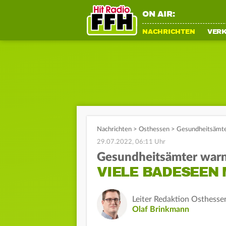
ON AIR:
NACHRICHTEN
VER
Nachrichten
>
Osthessen
>
Gesundheitsämter
29.07.2022, 06:11 Uhr
Gesundheitsämter war
VIELE BADESEEN
Leiter Redaktion Osthesse
Olaf Brinkmann