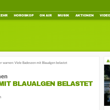
KEHR
HOROSKOP
ON AIR
MUSIK
AKTIONEN
VIDE
A
 warnen: Viele Badeseen mit Blaualgen belastet
nen
 MIT BLAUALGEN BELASTET
n