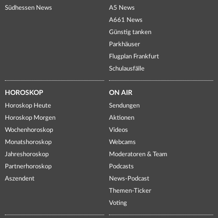
Südhessen News
A5 News
A661 News
Günstig tanken
Parkhäuser
Flugplan Frankfurt
Schulausfälle
HOROSKOP
ON AIR
Horoskop Heute
Sendungen
Horoskop Morgen
Aktionen
Wochenhoroskop
Videos
Monatshoroskop
Webcams
Jahreshoroskop
Moderatoren & Team
Partnerhoroskop
Podcasts
Aszendent
News-Podcast
Themen-Ticker
Voting