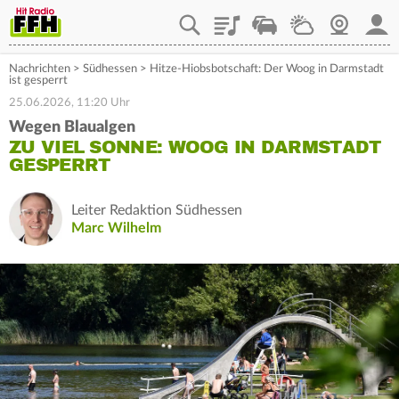
Playlist
Staupilot
Wetter
Webcam
Mein
Nachrichten
>
Südhessen
>
Hitze-Hiobsbotschaft: Der Woog in Darmstadt
ist gesperrt
25.06.2026, 11:20 Uhr
Wegen Blaualgen
ZU VIEL SONNE: WOOG IN DARMSTADT
GESPERRT
Leiter Redaktion Südhessen
Marc Wilhelm