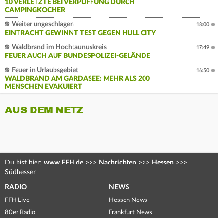
10 VERLETZTE BEI VERPUFFUNG DURCH
CAMPINGKOCHER
Weiter ungeschlagen
18:00
EINTRACHT GEWINNT TEST GEGEN HULL CITY
Waldbrand im Hochtaunuskreis
17:49
FEUER AUCH AUF BUNDESPOLIZEI-GELÄNDE
Feuer in Urlaubsgebiet
16:50
WALDBRAND AM GARDASEE: MEHR ALS 200
MENSCHEN EVAKUIERT
AUS DEM NETZ
Du bist hier:
www.FFH.de
>>>
Nachrichten
>>>
Hessen
>>>
Südhessen
RADIO
NEWS
FFH Live
Hessen News
80er Radio
Frankfurt News